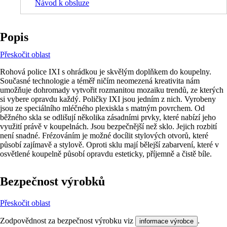
Návod k obsluze
Popis
Přeskočit oblast
Rohová police IXI s ohrádkou je skvělým doplňkem do koupelny.
Současné technologie a téměř ničím neomezená kreativita nám
umožňuje dohromady vytvořit rozmanitou mozaiku trendů, ze kterých
si vybere opravdu každý. Poličky IXI jsou jedním z nich. Vyrobeny
jsou ze speciálního mléčného plexiskla s matným povrchem. Od
běžného skla se odlišují několika zásadními prvky, které nabízí jeho
využití právě v koupelnách. Jsou bezpečnější než sklo. Jejich rozbití
není snadné. Frézováním je možné docílit stylových otvorů, které
působí zajímavě a stylově. Oproti sklu mají bělejší zabarvení, které v
osvětlené koupelně působí opravdu esteticky, příjemně a čistě bíle.
Bezpečnost výrobků
Přeskočit oblast
Zodpovědnost za bezpečnost výrobku viz
.
informace výrobce