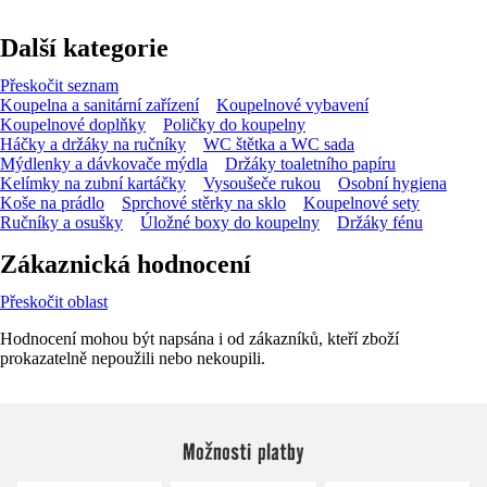
Další kategorie
Přeskočit seznam
Koupelna a sanitární zařízení
Koupelnové vybavení
Koupelnové doplňky
Poličky do koupelny
Háčky a držáky na ručníky
WC štětka a WC sada
Mýdlenky a dávkovače mýdla
Držáky toaletního papíru
Kelímky na zubní kartáčky
Vysoušeče rukou
Osobní hygiena
Koše na prádlo
Sprchové stěrky na sklo
Koupelnové sety
Ručníky a osušky
Úložné boxy do koupelny
Držáky fénu
Zákaznická hodnocení
Přeskočit oblast
Hodnocení mohou být napsána i od zákazníků, kteří zboží
prokazatelně nepoužili nebo nekoupili.
Možnosti platby