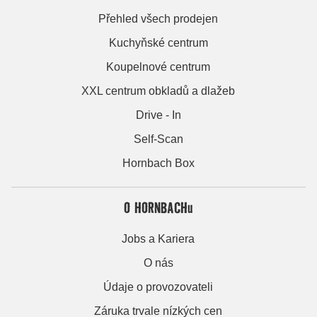
Přehled všech prodejen
Kuchyňské centrum
Koupelnové centrum
XXL centrum obkladů a dlažeb
Drive - In
Self-Scan
Hornbach Box
O HORNBACHu
Jobs a Kariera
O nás
Údaje o provozovateli
Záruka trvale nízkých cen