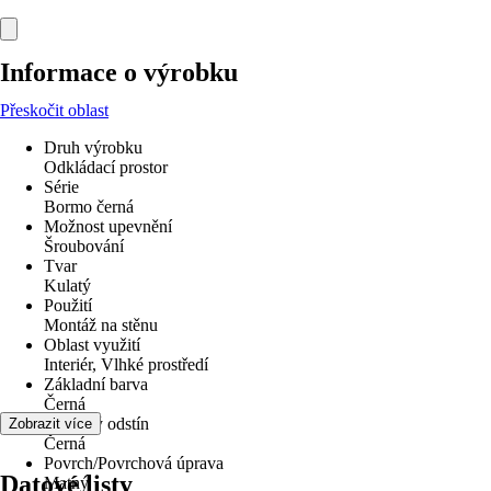
Informace o výrobku
Přeskočit oblast
Druh výrobku
Odkládací prostor
Série
Bormo černá
Možnost upevnění
Šroubování
Tvar
Kulatý
Použití
Montáž na stěnu
Oblast využití
Interiér, Vlhké prostředí
Základní barva
Černá
Barevný odstín
Zobrazit více
Černá
Povrch/Povrchová úprava
Datové listy
Matný