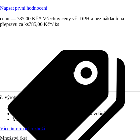
Napsat první hodnocení
cenu — 785,00 Kč * Všechny ceny vč. DPH a bez nákladů na
přepravu za ks
785,00 Kč
*
/
ks
č. výrobku
12811234
Povrch/Povrchová úprava
:
Matný
Přiložené upevnění
:
Montážní materiál k vrtání
Možnost upevnění
:
Šroubování
Více informací o zboží
Množství (ks)