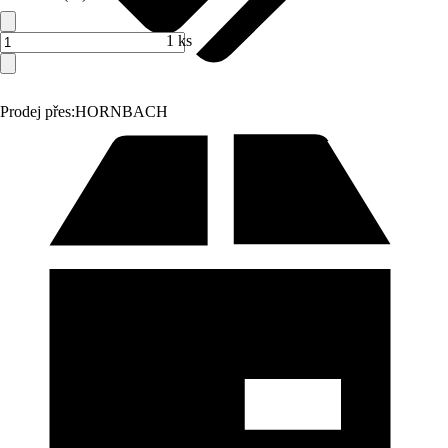
1 ks
Prodej přes:
HORNBACH