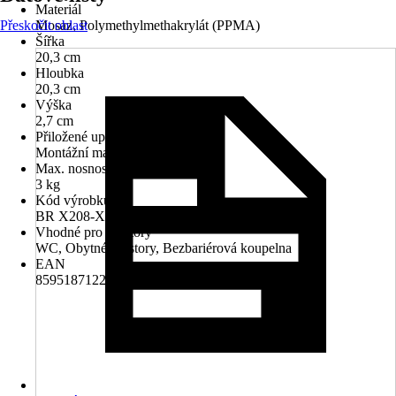
Materiál
Přeskočit oblast
Mosaz, Polymethylmethakrylát (PPMA)
Šířka
20,3 cm
Hloubka
20,3 cm
Výška
2,7 cm
Přiložené upevnění
Montážní materiál k vrtání
Max. nosnost
3 kg
Kód výrobku
BR X208-X-26
Vhodné pro prostory
WC, Obytné prostory, Bezbariérová koupelna
EAN
8595187122673