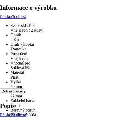
Informace o výrobku
Přeskočit oblast
Set se skládá z
Vnější roh ( 2 kusy)
Obsah
2 Kus
Druh výrobku
Tvarovka
Provedení
Vnější roh
Vhodné pro
Soklová lišta
Materiál
Plast
Výška
50 mm
Tloušťka
Zobrazit více
22 mm
Základní barva
Popis
Černá
Barevný odstín
Přeskočit oblast
Břidlicově šedá