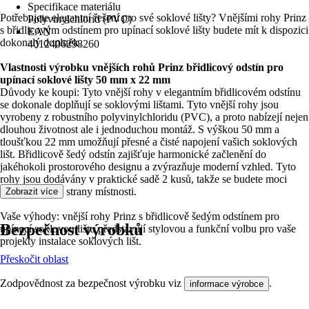
Specifikace materiálu
Potřebujete elegantní řešení pro své soklové lišty? Vnějšími rohy Prinz
Polyvinylchlorid (PVC)
s břidlicovým odstínem pro upínací soklové lišty budete mít k dispozici
EAN
dokonalý doplněk.
4012406298260
Vlastnosti výrobku vnějších rohů Prinz břidlicový odstín pro
upínací soklové lišty 50 mm x 22 mm
Důvody ke koupi: Tyto vnější rohy v elegantním břidlicovém odstínu
se dokonale doplňují se soklovými lištami. Tyto vnější rohy jsou
vyrobeny z robustního polyvinylchloridu (PVC), a proto nabízejí nejen
dlouhou životnost ale i jednoduchou montáž. S výškou 50 mm a
tloušťkou 22 mm umožňují přesné a čisté napojení vašich soklových
lišt. Břidlicově šedý odstín zajišťuje harmonické začlenění do
jakéhokoli prostorového designu a zvýrazňuje moderní vzhled. Tyto
rohy jsou dodávány v praktické sadě 2 kusů, takže se budete moci
zaměřit na obě strany místnosti.
Zobrazit více
Vaše výhody: vnější rohy Prinz s břidlicově šedým odstínem pro
Bezpečnost výrobků
upínací soklovou lištu představují stylovou a funkční volbu pro vaše
projekty instalace soklových lišt.
Přeskočit oblast
Zodpovědnost za bezpečnost výrobku viz
.
informace výrobce