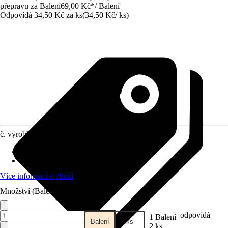
přepravu za Balení
69,00 Kč
*
/
Balení
Odpovídá 34,50 Kč za ks
(
34,50 Kč
/
ks
)
č. výrobku
10301434
Vhodné pro
:
Soklová lišta
Materiál
:
Plast
Více informací o zboží
Množství (Balení)
odpovídá
1 Balení
Balení
ks
2 ks