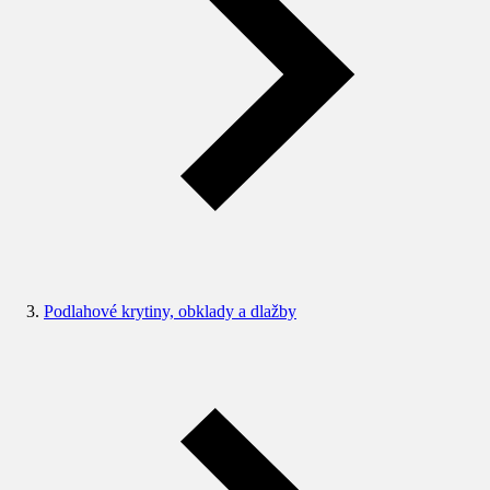
Podlahové krytiny, obklady a dlažby