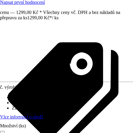
Napsat první hodnocení
cenu — 1299,00 Kč * Všechny ceny vč. DPH a bez nákladů na
přepravu za ks
1299,00 Kč
*
/
ks
č. výrobku
6168611
Druh výrobku
:
Roleta
Provedení
:
Zatemňovací roleta
Základní barva
:
Bílá
Více informací o zboží
Množství (ks)