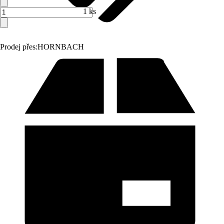
1 ks
Prodej přes:
HORNBACH