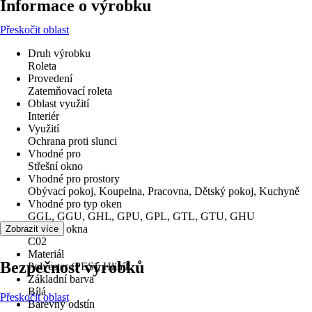
Informace o výrobku
Přeskočit oblast
Druh výrobku
Roleta
Provedení
Zatemňovací roleta
Oblast využití
Interiér
Využití
Ochrana proti slunci
Vhodné pro
Střešní okno
Vhodné pro prostory
Obývací pokoj, Koupelna, Pracovna, Dětský pokoj, Kuchyně
Vhodné pro typ oken
GGL, GGU, GHL, GPU, GPL, GTL, GTU, GHU
Velikost okna
Zobrazit více
C02
Materiál
Bezpečnost výrobků
Polyester (PES), Hliník
Základní barva
Bílá
Přeskočit oblast
Barevný odstín