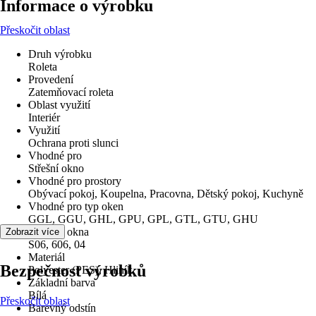
Informace o výrobku
Přeskočit oblast
Druh výrobku
Roleta
Provedení
Zatemňovací roleta
Oblast využití
Interiér
Využití
Ochrana proti slunci
Vhodné pro
Střešní okno
Vhodné pro prostory
Obývací pokoj, Koupelna, Pracovna, Dětský pokoj, Kuchyně
Vhodné pro typ oken
GGL, GGU, GHL, GPU, GPL, GTL, GTU, GHU
Velikost okna
Zobrazit více
S06, 606, 04
Materiál
Bezpečnost výrobků
Polyester (PES), Hliník
Základní barva
Bílá
Přeskočit oblast
Barevný odstín