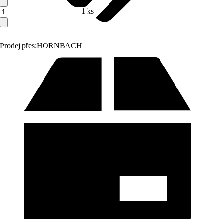
1 ks
Prodej přes:
HORNBACH