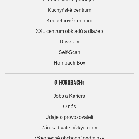
Kuchyňské centrum
Koupelnové centrum
XXL centrum obkladů a dlažeb
Drive - In
Self-Scan
Hornbach Box
O HORNBACHu
Jobs a Kariera
O nás
Údaje o provozovateli
Záruka trvale nízkých cen
Všeobecné obchodní podmínky