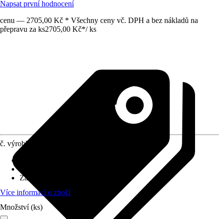
Napsat první hodnocení
cenu — 2705,00 Kč * Všechny ceny vč. DPH a bez nákladů na
přepravu za ks
2705,00 Kč
*
/
ks
č. výrobku
6168641
Druh výrobku
:
Roleta
Provedení
:
Zatemňovací roleta
Základní barva
:
Bílá
Více informací o zboží
Množství (ks)