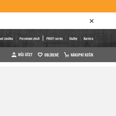
vat zásilku
Porovnání zboží
PROFI servis
Služby
Kariéra
MŮJ ÚČET
OBLÍBENÉ
NÁKUPNÍ KOŠÍK