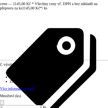
cenu — 1145,00 Kč * Všechny ceny vč. DPH a bez nákladů na
přepravu za ks
1145,00 Kč
*
/
ks
č. výrobku
5812685
Druh výrobku
:
Roleta
Provedení
:
Zatemňovací roleta
Základní barva
:
Modrá
Více informací o zboží
Množství (ks)
1 ks