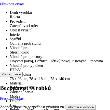
Přeskočit oblast
Druh výrobku
Roleta
Provedení
Zatemňovací roleta
Oblast využití
Interiér
Využití
Ochrana proti slunci
Vhodné pro
Střešní okno
Vhodné pro prostory
Obývací pokoj, Ložnice, Dětský pokoj, Kuchyně, Pracovna
Vhodné pro typ oken
FTP-V
Velikost okna
Zobrazit více
78 x 98 cm, 78 x 118 cm, 78 x 140 cm
Materiál
Bezpečnost výrobků
Polyester (PES)
Základní barva
Modrá
Přeskočit oblast
Dekor
Uni
Zodpovědnost za bezpečnost výrobku viz
.
informace výrobce
Poloha ovládacího mechanismu