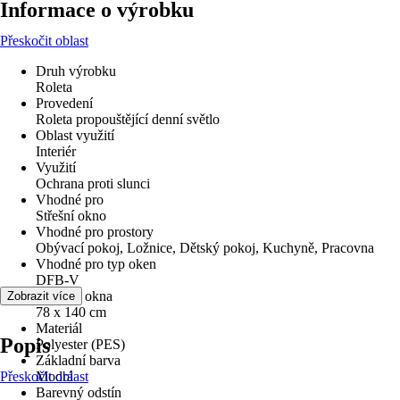
Informace o výrobku
Přeskočit oblast
Druh výrobku
Roleta
Provedení
Roleta propouštějící denní světlo
Oblast využití
Interiér
Využití
Ochrana proti slunci
Vhodné pro
Střešní okno
Vhodné pro prostory
Obývací pokoj, Ložnice, Dětský pokoj, Kuchyně, Pracovna
Vhodné pro typ oken
DFB-V
Velikost okna
Zobrazit více
78 x 140 cm
Materiál
Popis
Polyester (PES)
Základní barva
Přeskočit oblast
Modrá
Barevný odstín