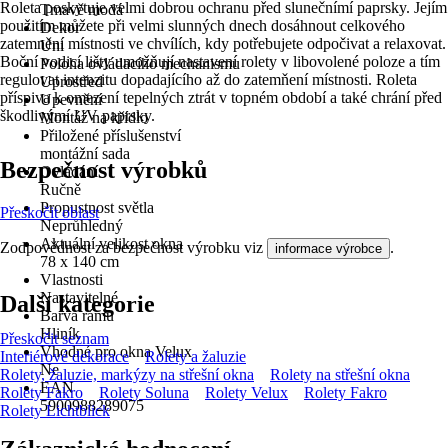
Roleta poskytuje velmi dobrou ochranu před slunečnímí paprsky. Jejím
Tmavě modá
použitím můžete při velmi slunných dnech dosáhnout celkového
Dekor
zatemnění místnosti ve chvílích, kdy potřebujete odpočivat a relaxovat.
Uni
Boční vodicí lišty umožňují nastavení rolety v libovolené poloze a tím
Poloha ovládacího mechanismu
regulovat intenzitu dopadajícího až do zatemňení místnosti. Roleta
Uprostřed
příspiva k omezení tepelných ztrát v topném období a také chrání před
Upevnění
škodlivýmí UV paprsky.
Montáž na křídlo
Přiložené příslušenství
montážní sada
Bezpečnost výrobků
Ovládání
Ručně
Propustnost světla
Přeskočit oblast
Neprůhledný
Aktuální velikost okna
Zodpovědnost za bezpečnost výrobku viz
.
informace výrobce
78 x 140 cm
Vlastnosti
Nastavitelné
Další kategorie
Barva rámu
Hliník
Přeskočit seznam
Vhodné pro okna Velux
Interiérové dekorace
Rolety a žaluzie
Ne
Rolety, žaluzie, markýzy na střešní okna
Rolety na střešní okna
EAN
Rolety Fakro
Rolety Soluna
Rolety Velux
Rolety Fakro
5900988289075
Rolety Lichtblick