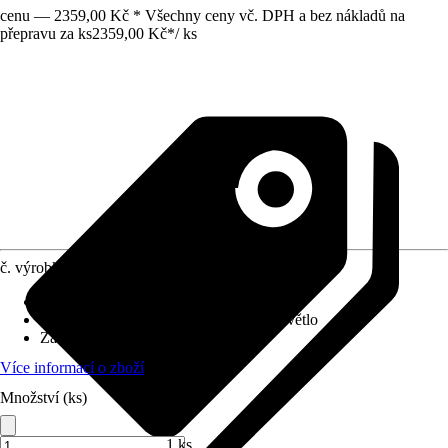
cenu — 2359,00 Kč * Všechny ceny vč. DPH a bez nákladů na
přepravu za ks
2359,00 Kč
*
/
ks
č. výrobku
5812669
Druh výrobku
:
Roleta
Provedení
:
Roleta propouštějící denní světlo
Základní barva
:
Modrá
Více informací o zboží
Množství (ks)
1 ks