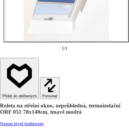
1
/
1
Porovnat
Roleta na střešní okno, neprůhledná, termoizolační
ORF 051 78x140cm, tmavě modrá
Napsat první hodnocení