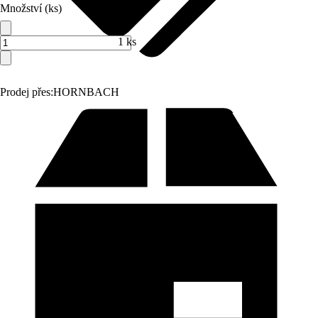
Množství (ks)
1 ks
Prodej přes:
HORNBACH