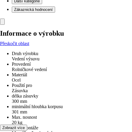
Další kategorie
Zákaznická hodnocení
Informace o výrobku
Přeskočit oblast
Druh výrobku
Vedení výsuvu
Provedení
Rolničkové vedení
Materiál
Ocel
Použití pro
Zásuvka
délka zásuvky
300 mm
minimální hloubka korpusu
301 mm
Max. nosnost
20 kg
Druh montáže
Zobrazit více