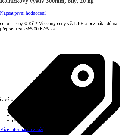
Rolničkový výsuv 300mm, bílý, 20 kg
Napsat první hodnocení
cenu — 65,00 Kč * Všechny ceny vč. DPH a bez nákladů na
přepravu za ks
65,00 Kč
*
/
ks
č. výrobku
6384751
Provedení
:
Rolničkové vedení
Max. nosnost
:
20 kg
délka zásuvky
:
300 mm
Více informací o zboží