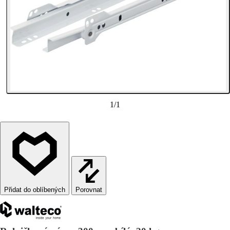
1
/
1
Porovnat