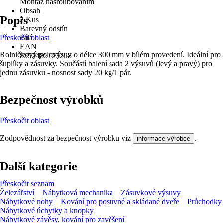
Montáž našroubováním
Obsah
Popis
2 Kus
Barevný odstín
Přeskočit oblast
Bílá
EAN
Rolničkový polovýsuv o délce 300 mm v bílém provedení. Ideální pro
8592485123258
šuplíky a zásuvky. Součástí balení sada 2 výsuvů (levý a pravý) pro
jednu zásuvku - nosnost sady 20 kg/1 pár.
Bezpečnost výrobků
Přeskočit oblast
Zodpovědnost za bezpečnost výrobku viz
.
informace výrobce
Další kategorie
Přeskočit seznam
Železářství
Nábytková mechanika
Zásuvkové výsuvy
Nábytkové nohy
Kování pro posuvné a skládané dveře
Průchodky
Nábytkové úchytky a knopky
Nábytkové závěsy, kování pro zavěšení