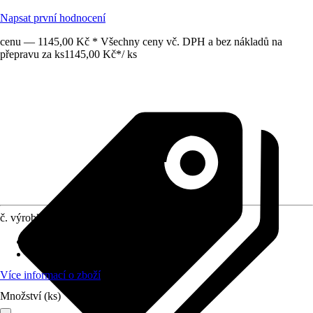
Napsat první hodnocení
cenu — 1145,00 Kč * Všechny ceny vč. DPH a bez nákladů na
přepravu za ks
1145,00 Kč
*
/
ks
č. výrobku
12659871
náhradní díl vhodný pro
:
kamna Wallis
Provedení
:
Rošt
Více informací o zboží
Množství (ks)