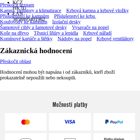
KČZ
Přeskočit seznam
HK7U
Kamna, radiátory a klimatizace
Krbová kamna a krbové vložky
EAN
Příslušenství ke kamnům
Příslušenství ke krbu
3858895401962
Kouřovody ke kamnům
Izolační desky
Šamotové cihly a šamotové desky
Vysavače na popel
Koše na dřevo
Těsnicí šňůry a lepidla
Krbové nářadí
Komínové kartáče a štětky
Nádoby na popel
Krbové ventilátory
Zákaznická hodnocení
Přeskočit oblast
Hodnocení mohou být napsána i od zákazníků, kteří zboží
prokazatelně nepoužili nebo nekoupili.
Možnosti platby