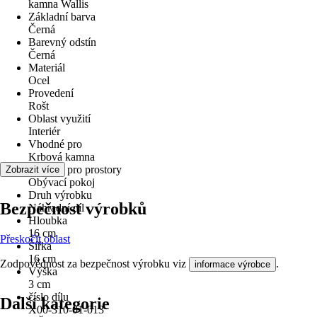
kamna Wallis
Základní barva
Černá
Barevný odstín
Černá
Materiál
Ocel
Provedení
Rošt
Oblast využití
Interiér
Vhodné pro
Krbová kamna
Vhodné pro prostory
Zobrazit více
Obývací pokoj
Druh výrobku
Bezpečnost výrobků
Náhradní díl
Hloubka
16 cm
Přeskočit oblast
Šířka
16 cm
Zodpovědnost za bezpečnost výrobku viz
.
informace výrobce
Výška
3 cm
číslo dílu
Další kategorie
X00-310-01-013