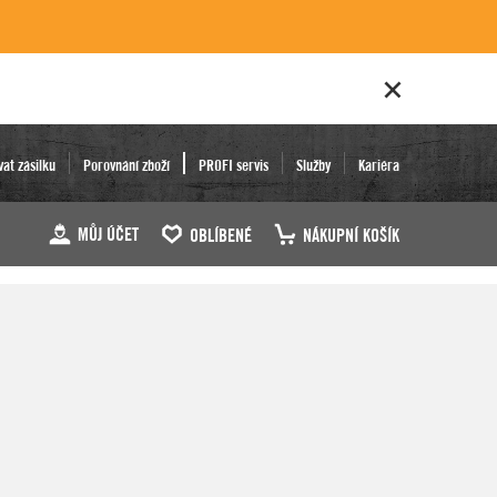
vat zásilku
Porovnání zboží
PROFI servis
Služby
Kariéra
MŮJ ÚČET
OBLÍBENÉ
NÁKUPNÍ KOŠÍK