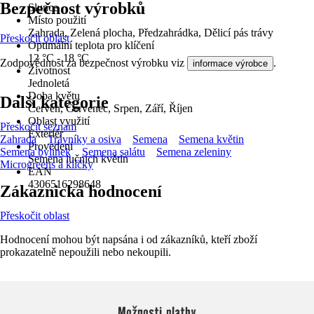
Bezpečnost výrobků
Slunce
Místo použití
Zahrada, Zelená plocha, Předzahrádka, Dělicí pás trávy
Přeskočit oblast
Optimální teplota pro klíčení
12 °C - 18 °C
Zodpovědnost za bezpečnost výrobku viz
.
informace výrobce
Životnost
Jednoletá
Doba květu
Další kategorie
Červen, Červenec, Srpen, Září, Říjen
Oblast využití
Přeskočit seznam
Exteriér
Zahrada
Trávníky a osiva
Semena
Semena květin
Provedení
Semena bylinek
Semena salátu
Semena zeleniny
Semena lučních květin
Microgreens a klíčky
EAN
4306516298648
Zákaznická hodnocení
Přeskočit oblast
Hodnocení mohou být napsána i od zákazníků, kteří zboží
prokazatelně nepoužili nebo nekoupili.
Možnosti platby