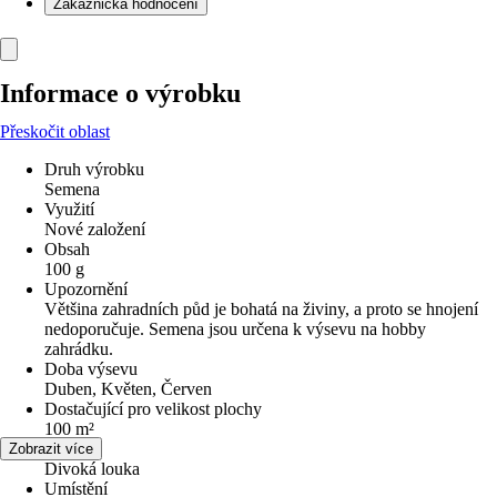
Zákaznická hodnocení
Informace o výrobku
Přeskočit oblast
Druh výrobku
Semena
Využití
Nové založení
Obsah
100 g
Upozornění
Většina zahradních půd je bohatá na živiny, a proto se hnojení
nedoporučuje. Semena jsou určena k výsevu na hobby
zahrádku.
Doba výsevu
Duben, Květen, Červen
Dostačující pro velikost plochy
100 m²
Varianta
Zobrazit více
Divoká louka
Umístění