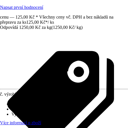
Napsat první hodnocení
cenu — 125,00 Kč * Všechny ceny vč. DPH a bez nákladů na
přepravu za ks
125,00 Kč
*
/
ks
Odpovídá 1250,00 Kč za kg
(
1250,00 Kč
/
kg
)
č. výrobku
12211740
Druh výrobku
:
Semena
Varianta
:
Divoká louka
Využití
:
Nové založení
Více informací o zboží