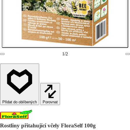
1
/
2
Porovnat
Rostliny přitahující včely FloraSelf 100g