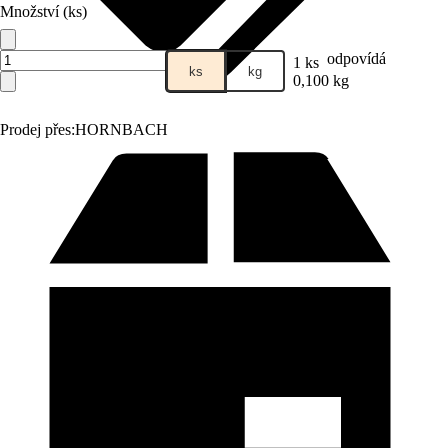
Množství (ks)
odpovídá
1 ks
ks
kg
0,100 kg
Prodej přes:
HORNBACH