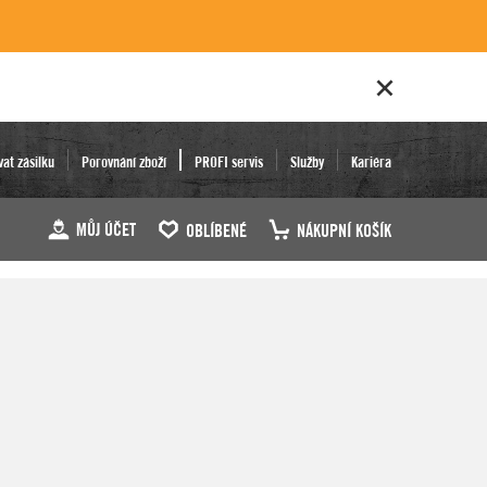
vat zásilku
Porovnání zboží
PROFI servis
Služby
Kariéra
MŮJ ÚČET
OBLÍBENÉ
NÁKUPNÍ KOŠÍK