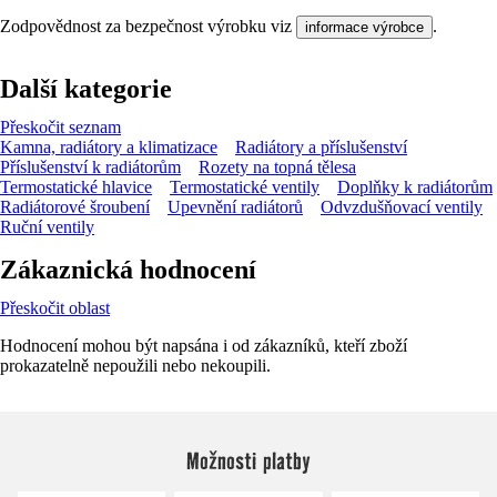
Zodpovědnost za bezpečnost výrobku viz
.
informace výrobce
Další kategorie
Přeskočit seznam
Kamna, radiátory a klimatizace
Radiátory a příslušenství
Příslušenství k radiátorům
Rozety na topná tělesa
Termostatické hlavice
Termostatické ventily
Doplňky k radiátorům
Radiátorové šroubení
Upevnění radiátorů
Odvzdušňovací ventily
Ruční ventily
Zákaznická hodnocení
Přeskočit oblast
Hodnocení mohou být napsána i od zákazníků, kteří zboží
prokazatelně nepoužili nebo nekoupili.
Možnosti platby