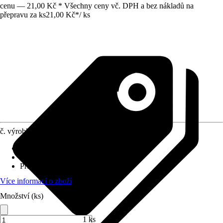
cenu — 21,00 Kč * Všechny ceny vč. DPH a bez nákladů na
přepravu za ks
21,00 Kč
*
/
ks
č. výrobku
5052540
Základní barva
:
Bílá
Materiál
:
Plast
Průměr vnitřní
:
10 mm, 22 mm
Více informací o zboží
Množství (ks)
1 ks