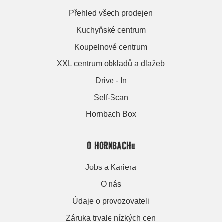
Přehled všech prodejen
Kuchyňské centrum
Koupelnové centrum
XXL centrum obkladů a dlažeb
Drive - In
Self-Scan
Hornbach Box
O HORNBACHu
Jobs a Kariera
O nás
Údaje o provozovateli
Záruka trvale nízkých cen