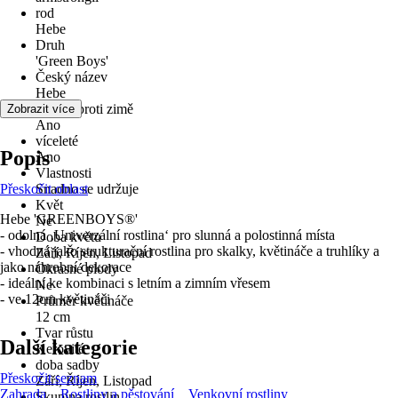
rod
Hebe
Druh
'Green Boys'
Český název
Hebe
odolné proti zimě
Zobrazit více
Ano
víceleté
Popis
Ano
Vlastnosti
Přeskočit oblast
Snadno se udržuje
Květ
Hebe 'GREENBOYS®'
Ne
- odolná ‚Univerzální rostlina‘ pro slunná a polostinná místa
Doba květu
- vhodná jako strukturační rostlina pro skalky, květináče a truhlíky a
Září, Říjen, Listopad
jako náhrobní dekorace
Okrasné plody
- ideální ke kombinaci s letním a zimním vřesem
Ne
- ve 12cm květináči
Průměr květináče
12 cm
Tvar růstu
Další kategorie
Keřovité
doba sadby
Přeskočit seznam
Září, Říjen, Listopad
Zahrada
Rostliny a pěstování
Venkovní rostliny
Skupina rostlin