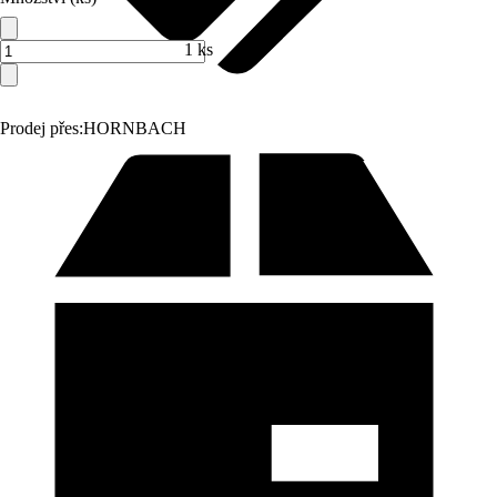
1 ks
Prodej přes:
HORNBACH