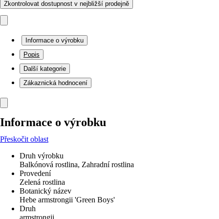
Zkontrolovat dostupnost v nejbližší prodejně
Informace o výrobku
Popis
Další kategorie
Zákaznická hodnocení
Informace o výrobku
Přeskočit oblast
Druh výrobku
Balkónová rostlina, Zahradní rostlina
Provedení
Zelená rostlina
Botanický název
Hebe armstrongii 'Green Boys'
Druh
armstrongii