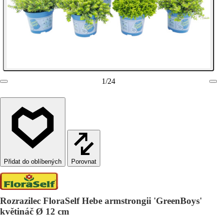
1
/
24
Porovnat
Rozrazilec FloraSelf Hebe armstrongii 'GreenBoys'
květináč Ø 12 cm