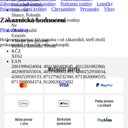
Záhonové a balkónové rostliny
Podzimní rostliny
Letničky
Podzimní rostliny
Pelargonie
Jarní květiny
Chryzantémy
Prvosenky
Vřesy
Umístění
Slunce, Polostín
Zákaznická hodnocení
nutnost podpěry pro popínavé rostliny
Ne
Přeskočit oblast
Oblast využití
Exteriér
Hodnocení mohou být napsána i od zákazníků, kteří zboží
Vhodné pro prostory
prokazatelně nepoužili nebo nekoupili.
Balkón, Zahrada, Terasa
KČZ
XF62
EAN
2001999424004, 4011260483645, 4011261082960,
Možnosti platby
4029695055016, 4031568602395, 4260252950034,
4260252950133, 8712756232360, 8713626066535,
8713988004374, 9120020625692