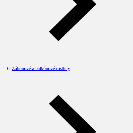
Záhonové a balkónové rostliny