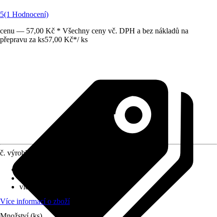
5
(1 Hodnocení)
cenu — 57,00 Kč * Všechny ceny vč. DPH a bez nákladů na
přepravu za ks
57,00 Kč
*
/
ks
č. výrobku
1999424
Průměr květináče
:
12 cm
Umístění
:
Slunce, Polostín
víceleté
:
Ano
Více informací o zboží
Množství (ks)