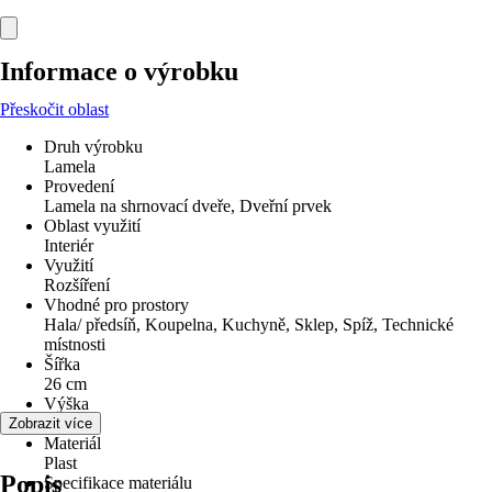
Informace o výrobku
Přeskočit oblast
Druh výrobku
Lamela
Provedení
Lamela na shrnovací dveře, Dveřní prvek
Oblast využití
Interiér
Využití
Rozšíření
Vhodné pro prostory
Hala/ předsíň, Koupelna, Kuchyně, Sklep, Spíž, Technické
místnosti
Šířka
26 cm
Výška
200 cm
Zobrazit více
Materiál
Plast
Popis
Specifikace materiálu