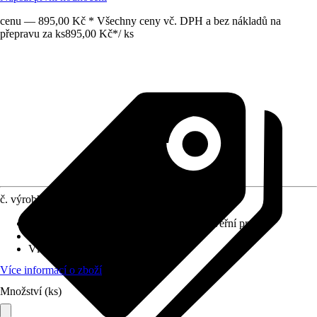
cenu — 895,00 Kč * Všechny ceny vč. DPH a bez nákladů na
přepravu za ks
895,00 Kč
*
/
ks
č. výrobku
10430606
Provedení
:
Lamela na shrnovací dveře, Dveřní prvek
Materiál
:
Plast
Vlastnosti
:
Rozšiřitelné, Zkrátitelné
Více informací o zboží
Množství (ks)