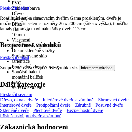
PVC
Přeskočit oblast
Základní barva
Dřevo
Rozšiřující set ke shrnovacím dveřím Gama proskleným, dveře je
Barevný odstín
možno rozšířit setem s rozměry 26 x 200 cm (šířka x výška), tloušťka
Bříza
lamely 9 mm do maximální šířky dveří 113 cm.
Tloušťka
10 mm
Vlastnosti
Bezpečnost výrobků
Rozšiřitelné, Zkrátitelné
Dekor skleněné vložky
Strukturované sklo
Přeskočit oblast
Orientace
Použitelné vlevo/ vpravo
Zodpovědnost za bezpečnost výrobku viz
.
informace výrobce
Součástí balení
montážní balíček
EAN
Další kategorie
8595141930986
Přeskočit seznam
Dřevo, okna a dveře
Interiérové dveře a zárubně
Shrnovací dveře
Interiérové dveře
Protipožární dveře
Zárubně
Posuvné dveře
Skleněné dveře
Plechové dveře
Bezpečnostní dveře
Příslušenství pro dveře a zárubně
Zákaznická hodnocení