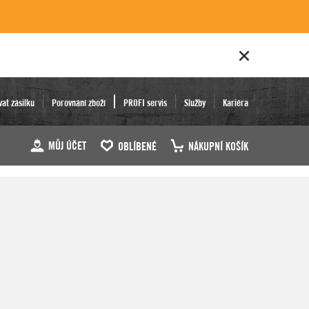
vat zásilku
Porovnání zboží
PROFI servis
Služby
Kariéra
MŮJ ÚČET
OBLÍBENÉ
NÁKUPNÍ KOŠÍK