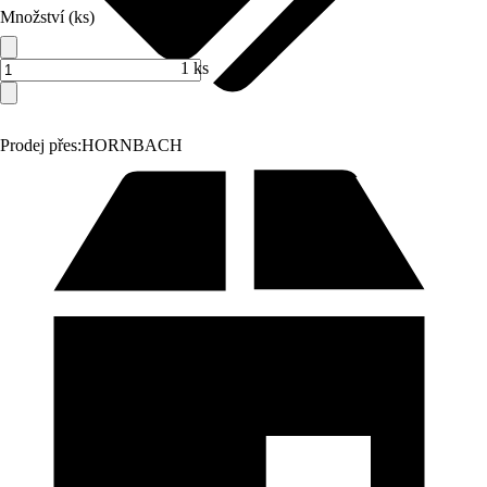
Množství (ks)
1 ks
Prodej přes:
HORNBACH