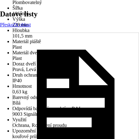
Plombovatelný
Šířka
Datové listy
196 mm
Výška
Přeskočit oblast
228 mm
Hloubka
101,5 mm
Materiál pláště
Plast
Materiál dveří
Plast
Doraz dveří
Pravá, Levá
Druh ochrany
IP40
Hmotnost
0,63 kg
Barevný odstín
Bílá
Odpovídá barevnému odstínu RAL
9003 Signální bílá
Využití
Ochrana, Rozložení proudu
Upozornění
kouřové průhledné dveře