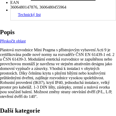
EAN
3606480147876, 3606480455964
Technický list
Popis
Přeskočit oblast
Plastová rozvodnice Mini Pragma s přístrojovým vybavení Acti 9 je
certifikována podle nové normy na rozvaděče ČSN EN 61439-1 ed. 2
a ČSN 61439-3. Modulární estetická rozvodnice se zapuštěnou nebo
provrchovou montáží je navržena ve stejném atrativním designu jako
domovní vypínače a zásuvky. Vhodná k instalaci v obytných
prostorách. Díky čelnímu krytu s plnými bílými nebo kouřovými
průhlednými dveřmi, zajištuje rozvodnice vysokou spolehlivost.
Robustní provedení (IK07), krytí IP40, jednoduchá instalace, velký
prostor pro kabeláž. 1-3 DIN lišty, záslepky, zemní a nulová svorka
jsou součástí balení. Možnost změny strany otevírání dvěří (P/L, L/P,
otevření dvěří do 140°.
Další kategorie