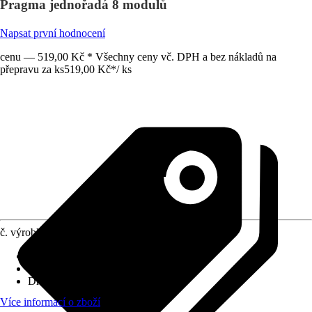
Pragma jednořadá 8 modulů
Napsat první hodnocení
cenu — 519,00 Kč * Všechny ceny vč. DPH a bez nákladů na
přepravu za ks
519,00 Kč
*
/
ks
č. výrobku
8303620
Provedení
:
Jističová skříň
Druh ochrany
:
IP40
Druh montáže
:
Nástěnné
Více informací o zboží