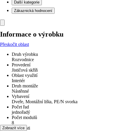
Další kategorie
Zákaznická hodnocení
Informace o výrobku
Přeskočit oblast
Druh výrobku
Rozvodnice
Provedení
Jističová skříň
Oblast využití
Interiér
Druh montáže
Nástěnné
Vybavení
Dveře, Montážní lišta, PE/N svorka
Počet řad
jednořadý
Počet modulů
8
Vlastnosti
Zobrazit více