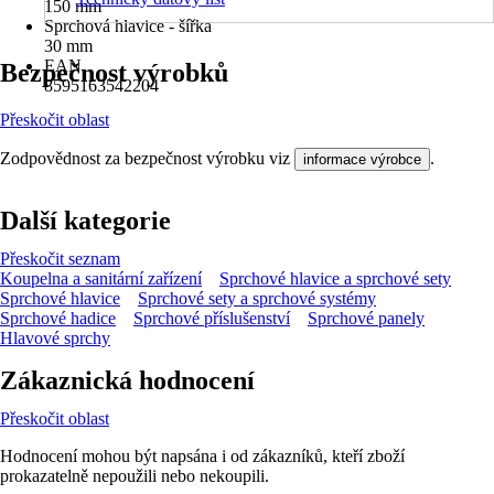
150 mm
Sprchová hlavice - šířka
30 mm
EAN
Bezpečnost výrobků
8595163542204
Přeskočit oblast
Zodpovědnost za bezpečnost výrobku viz
.
informace výrobce
Další kategorie
Přeskočit seznam
Koupelna a sanitární zařízení
Sprchové hlavice a sprchové sety
Sprchové hlavice
Sprchové sety a sprchové systémy
Sprchové hadice
Sprchové příslušenství
Sprchové panely
Hlavové sprchy
Zákaznická hodnocení
Přeskočit oblast
Hodnocení mohou být napsána i od zákazníků, kteří zboží
prokazatelně nepoužili nebo nekoupili.