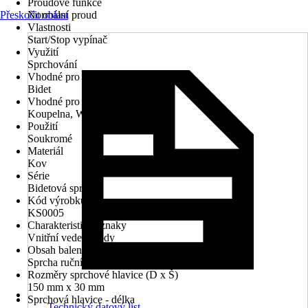
Proudové funkce
Přeskočit oblast
Normální proud
Vlastnosti
Start/Stop vypínač
Využití
Sprchování
Vhodné pro
Bidet
Vhodné pro prostory
Koupelna, WC pro hosty
Použití
Soukromé
Materiál
Kov
Série
Bidetová sprcha
Kód výrobku
KS0005
Charakteristické znaky
Vnitřní vedení vody
Obsah balení
Sprcha ruční
Rozměry sprchové hlavice (D x Š)
150 mm x 30 mm
Sprchová hlavice - délka
Technický datový list