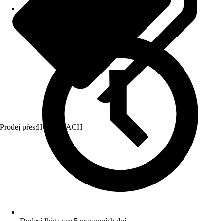
Prodej přes:
HORNBACH
Dodací lhůta cca 5 pracovních dní