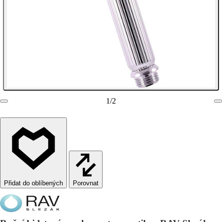
1
/
2
Porovnat