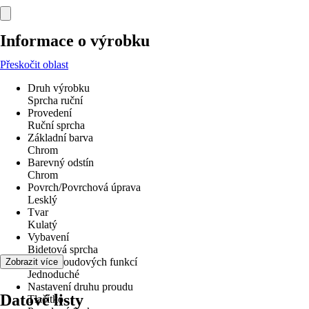
Informace o výrobku
Přeskočit oblast
Druh výrobku
Sprcha ruční
Provedení
Ruční sprcha
Základní barva
Chrom
Barevný odstín
Chrom
Povrch/Povrchová úprava
Lesklý
Tvar
Kulatý
Vybavení
Bidetová sprcha
Počet proudových funkcí
Zobrazit více
Jednoduché
Nastavení druhu proudu
Datové listy
Tlačítko