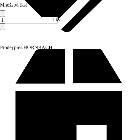
Množství (ks)
1 ks
Prodej přes:
HORNBACH