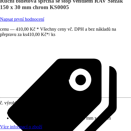
Ruční bidetová sprcha se stop ventilem RAV Slezák
150 x 30 mm chrom KS0005
Napsat první hodnocení
cenu — 410,00 Kč * Všechny ceny vč. DPH a bez nákladů na
přepravu za ks
410,00 Kč
*
/
ks
č. výrobku
12669071
Proudové funkce
:
Normální proud
Rozměry sprchové hlavice (D x Š)
:
150 mm x 30 mm
Více informací o zboží