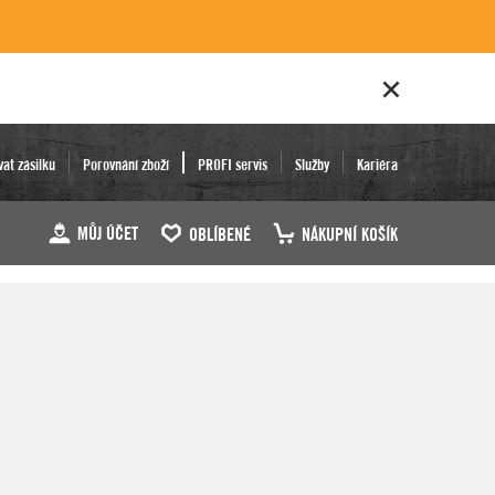
vat zásilku
Porovnání zboží
PROFI servis
Služby
Kariéra
MŮJ ÚČET
OBLÍBENÉ
NÁKUPNÍ KOŠÍK