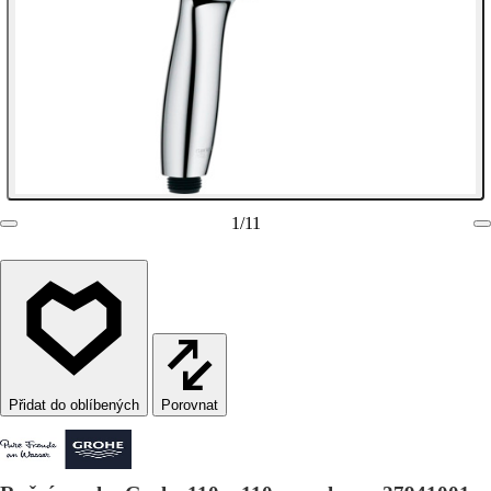
1
/
11
Porovnat