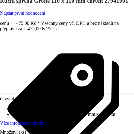
Ruční sprcha Grohe 110 x 110 mm chrom 27941001
Napsat první hodnocení
cenu — 475,00 Kč * Všechny ceny vč. DPH a bez nákladů na
přepravu za ks
475,00 Kč
*
/
ks
č. výrobku
12053352
Proudové funkce
:
Déšť
Rozměry sprchové hlavice (D x Š)
:
110 mm x 110 mm
Více informací o zboží
Množství (ks)