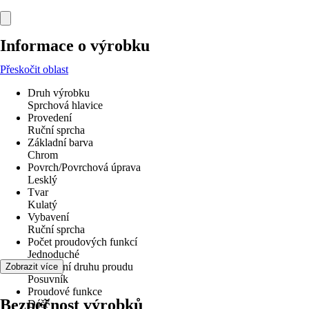
Informace o výrobku
Přeskočit oblast
Druh výrobku
Sprchová hlavice
Provedení
Ruční sprcha
Základní barva
Chrom
Povrch/Povrchová úprava
Lesklý
Tvar
Kulatý
Vybavení
Ruční sprcha
Počet proudových funkcí
Jednoduché
Nastavení druhu proudu
Zobrazit více
Posuvník
Proudové funkce
Bezpečnost výrobků
Déšť