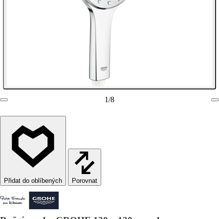
1
/
8
Porovnat