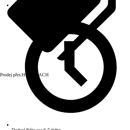
Prodej přes:
HORNBACH
Dodací lhůta cca 6-7 týdny