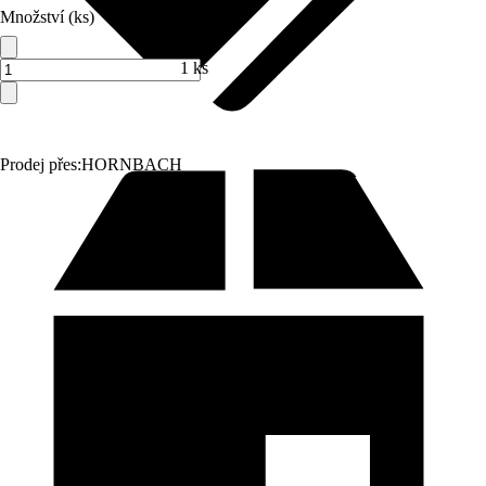
Množství (ks)
1 ks
Prodej přes:
HORNBACH