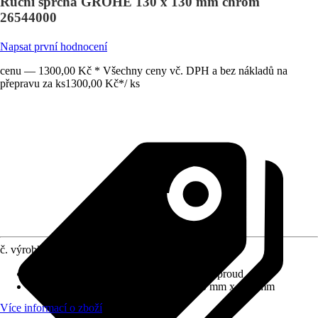
Ruční sprcha GROHE 130 x 130 mm chrom
26544000
Napsat první hodnocení
cenu — 1300,00 Kč * Všechny ceny vč. DPH a bez nákladů na
přepravu za ks
1300,00 Kč
*
/
ks
č. výrobku
12278745
Proudové funkce
:
Masáž, Dest, Normální proud
Rozměry sprchové hlavice (D x Š)
:
130 mm x 130 mm
Více informací o zboží