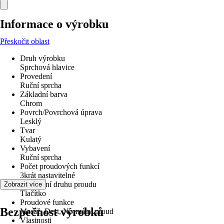
Informace o výrobku
Přeskočit oblast
Druh výrobku
Sprchová hlavice
Provedení
Ruční sprcha
Základní barva
Chrom
Povrch/Povrchová úprava
Lesklý
Tvar
Kulatý
Vybavení
Ruční sprcha
Počet proudových funkcí
3krát nastavitelné
Nastavení druhu proudu
Zobrazit více
Tlačítko
Proudové funkce
Bezpečnost výrobků
Masáž, Dest, Normální proud
Vlastnosti