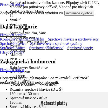
Snadné odstranění vodního kamene, Přípojný závit G 1/2'',
Přeskočit oblast
Vhodné pro průtokový ohřívač, Vhodné pro nízký tlak
Průtok při tlaku 3 bary
Zodpovědnost za bezpečnost výrobku viz
.
informace výrobce
12 l
Využití
Sprchování
Další kategorie
Vhodné pro
Sprchová vanička, Vana
Přeskočit seznam
Vhodné pro prostory
Koupelna a sanitární zařízení
Sprchové hlavice a sprchové sety
Koupelna, WC pro hosty
Sprchové hlavice
Sprchové sety a sprchové systémy
Použití
Sprchové hadice
Sprchové příslušenství
Sprchové panely
Soukromé
Hlavové sprchy
Materiál
Plast
Zákaznická hodnocení
Série
Rainshower SmartActive
Přeskočit oblast
Kód výrobku
26544000
Hodnocení mohou být napsána i od zákazníků, kteří zboží
Obsah balení
prokazatelně nepoužili nebo nekoupili.
Návod k obsluze, Sprcha ruční
Rozměry sprchové hlavice (D x Š)
130 mm x 130 mm
Sprchová hlavice - délka
Možnosti platby
130 mm
Sprchová hlavice - šířka