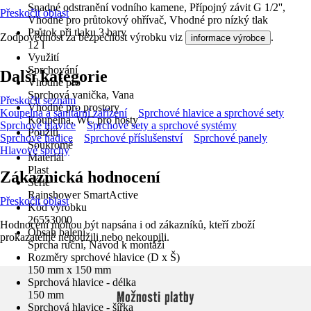
Snadné odstranění vodního kamene, Přípojný závit G 1/2'',
Přeskočit oblast
Vhodné pro průtokový ohřívač, Vhodné pro nízký tlak
Průtok při tlaku 3 bary
Zodpovědnost za bezpečnost výrobku viz
.
informace výrobce
12 l
Využití
Sprchování
Další kategorie
Vhodné pro
Sprchová vanička, Vana
Přeskočit seznam
Vhodné pro prostory
Koupelna a sanitární zařízení
Sprchové hlavice a sprchové sety
Koupelna, WC pro hosty
Sprchové hlavice
Sprchové sety a sprchové systémy
Použití
Sprchové hadice
Sprchové příslušenství
Sprchové panely
Soukromé
Hlavové sprchy
Materiál
Plast
Zákaznická hodnocení
Série
Rainshower SmartActive
Přeskočit oblast
Kód výrobku
26553000
Hodnocení mohou být napsána i od zákazníků, kteří zboží
Obsah balení
prokazatelně nepoužili nebo nekoupili.
Sprcha ruční, Návod k montáži
Rozměry sprchové hlavice (D x Š)
150 mm x 150 mm
Sprchová hlavice - délka
Možnosti platby
150 mm
Sprchová hlavice - šířka