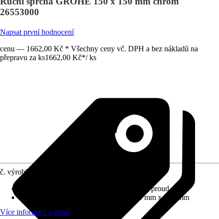
Ruční sprcha GROHE 150 x 150 mm chrom
26553000
Napsat první hodnocení
cenu — 1662,00 Kč * Všechny ceny vč. DPH a bez nákladů na
přepravu za ks
1662,00 Kč
*
/
ks
č. výrobku
12278748
Proudové funkce
:
Masáž, Déšť, Normální proud
Rozměry sprchové hlavice (D x Š)
:
150 mm x 150 mm
Více informací o zboží