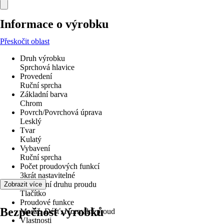
Informace o výrobku
Přeskočit oblast
Druh výrobku
Sprchová hlavice
Provedení
Ruční sprcha
Základní barva
Chrom
Povrch/Povrchová úprava
Lesklý
Tvar
Kulatý
Vybavení
Ruční sprcha
Počet proudových funkcí
3krát nastavitelné
Nastavení druhu proudu
Zobrazit více
Tlačítko
Proudové funkce
Bezpečnost výrobků
Masáž, Déšť, Normální proud
Vlastnosti