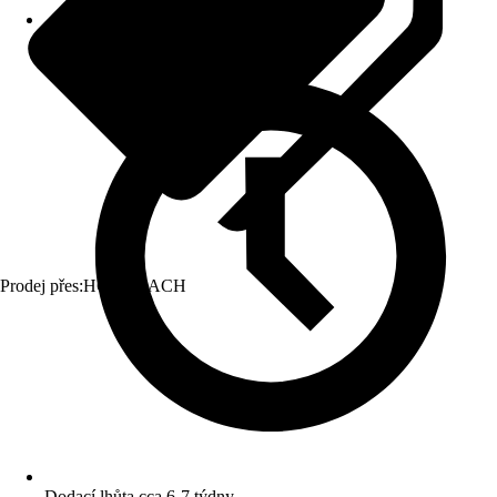
Prodej přes:
HORNBACH
Dodací lhůta cca 6-7 týdny