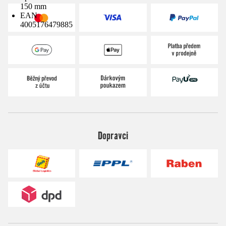
150 mm
EAN
4005176479885
Dopravci