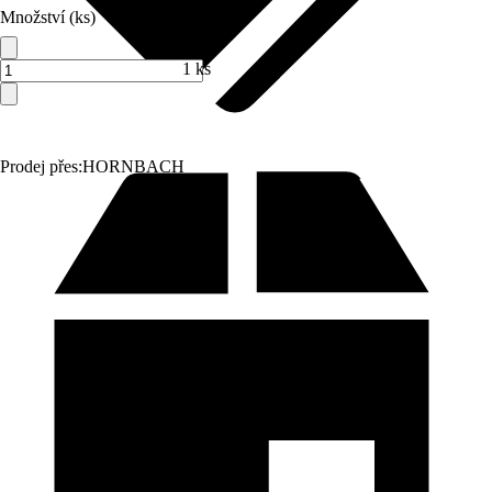
Množství (ks)
1 ks
Prodej přes:
HORNBACH