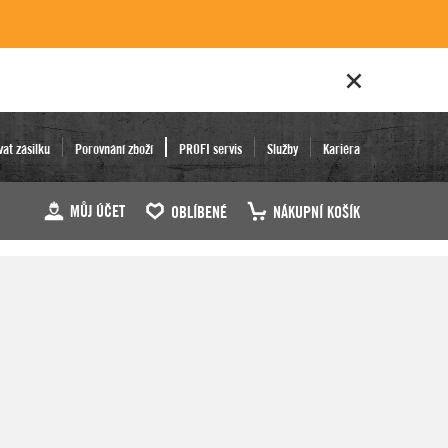
vat zásilku
Porovnání zboží
PROFI servis
Služby
Kariéra
MŮJ ÚČET
OBLÍBENÉ
NÁKUPNÍ KOŠÍK