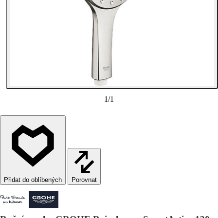
1
/
1
Porovnat