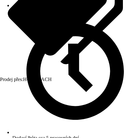
Prodej přes:
HORNBACH
Dodací lhůta cca 5 pracovních dní