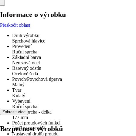
Informace o výrobku
Přeskočit oblast
Druh výrobku
Sprchová hlavice
Provedení
Ruční sprcha
Základní barva
Nerezová ocel
Barevný odstín
Ocelově šedá
Povrch/Povrchová úprava
Matný
Tvar
Kulatý
Vybavení
Ruční sprcha
Ruční sprcha - délka
Zobrazit více
177 mm
Počet proudových funkcí
Bezpečnost výrobků
3krát nastavitelné
Nastavení druhu proudu