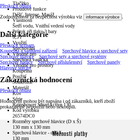
Tlačítko
Přeskočit oblast
Proudové funkce
Déšť, Intense, Masáž
Zodpovědnost za bezpečnost výrobku viz
.
informace výrobce
Vlastnosti
Šetří vodu, Vnitřní vedení vody
Průtok při tlaku 3 bary
Další kategorie
9,5 l
Využití
Přeskočit seznam
Sprchování
Koupelna a sanitární zařízení
Sprchové hlavice a sprchové sety
Vhodné pro
Sprchové hlavice
Sprchové sety a sprchové systémy
Sprchová vanička
Sprchové hadice
Sprchové příslušenství
Sprchové panely
Vhodné pro prostory
Hlavové sprchy
Koupelna
Použití
Zákaznická hodnocení
Soukromé
Materiál
Přeskočit oblast
Kov
Série
Hodnocení mohou být napsána i od zákazníků, kteří zboží
Rainshower SmartActive 130
prokazatelně nepoužili nebo nekoupili.
Kód výrobku
26574DC0
Rozměry sprchové hlavice (D x Š)
130 mm x 130 mm
Možnosti platby
Sprchová hlavice - délka
130 mm