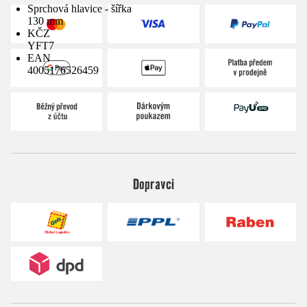
Sprchová hlavice - šířka
130 mm
KČZ
YFT7
EAN
4005176526459
Dopravci