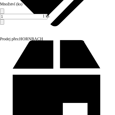
Množství (ks)
1 ks
Prodej přes:
HORNBACH