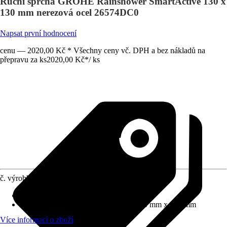
Ruční sprcha GROHE Rainshower SmartActive 130 x
130 mm nerezová ocel 26574DC0
Napsat první hodnocení
cenu — 2020,00 Kč * Všechny ceny vč. DPH a bez nákladů na
přepravu za ks
2020,00 Kč
*
/
ks
č. výrobku
10558416
Proudové funkce
:
Déšť, Intense, Masáž
Rozměry sprchové hlavice (D x Š)
:
130 mm x 130 mm
Více informací o zboží