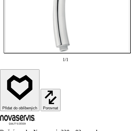
1
/
1
Porovnat