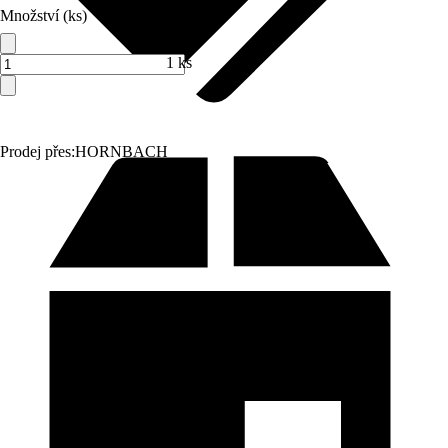
Množství (ks)
1 ks
Prodej přes:
HORNBACH