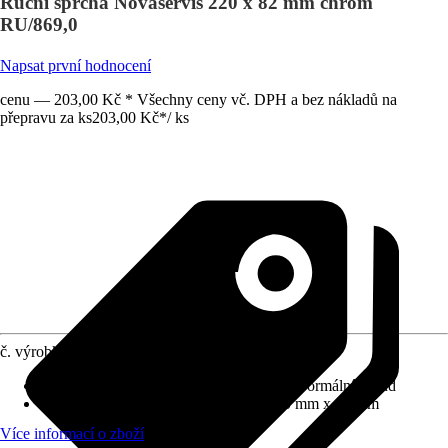
Ruční sprcha Novaservis 220 x 82 mm chrom
RU/869,0
Napsat první hodnocení
cenu — 203,00 Kč * Všechny ceny vč. DPH a bez nákladů na
přepravu za ks
203,00 Kč
*
/
ks
č. výrobku
12150098
Proudové funkce
:
Jemný proud, Masáž, Normální proud
Rozměry sprchové hlavice (D x Š)
:
220 mm x 82 mm
Více informací o zboží