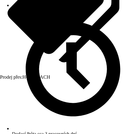
Prodej přes:
HORNBACH
Dodací lhůta cca 3 pracovních dní