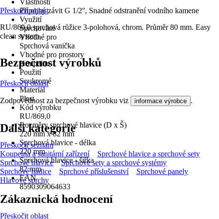
Vlastnosti
Přeskočit oblast
Přípojný závit G 1/2'', Snadné odstranění vodního kamene
Využití
RU/869,0 sprchová růžice 3-polohová, chrom. Průměr 80 mm. Easy
Sprchování
clean system.
Vhodné pro
Sprchová vanička
Vhodné pro prostory
Bezpečnost výrobků
Koupelna
Použití
Soukromé
Přeskočit oblast
Materiál
Plast
Zodpovědnost za bezpečnost výrobku viz
.
informace výrobce
Kód výrobku
RU/869,0
Rozměry sprchové hlavice (D x Š)
Další kategorie
220 mm x 82 mm
Sprchová hlavice - délka
Přeskočit seznam
220 mm
Koupelna a sanitární zařízení
Sprchové hlavice a sprchové sety
Sprchová hlavice - šířka
Sprchové hlavice
Sprchové sety a sprchové systémy
82 mm
Sprchové hadice
Sprchové příslušenství
Sprchové panely
EAN
Hlavové sprchy
8590309064633
Zákaznická hodnocení
Přeskočit oblast