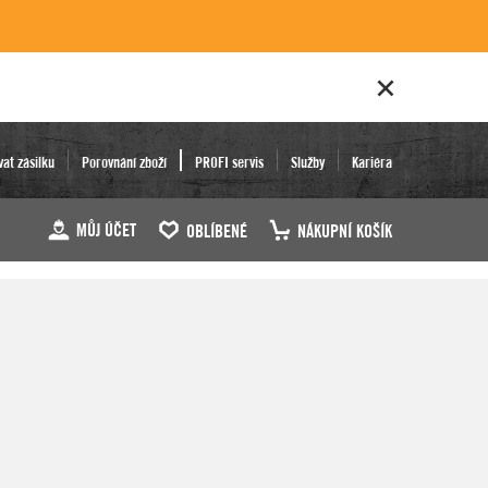
vat zásilku
Porovnání zboží
PROFI servis
Služby
Kariéra
MŮJ ÚČET
OBLÍBENÉ
NÁKUPNÍ KOŠÍK