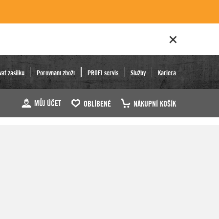
vat zásilku
Porovnání zboží
PROFI servis
Služby
Kariéra
MŮJ ÚČET
OBLÍBENÉ
NÁKUPNÍ KOŠÍK