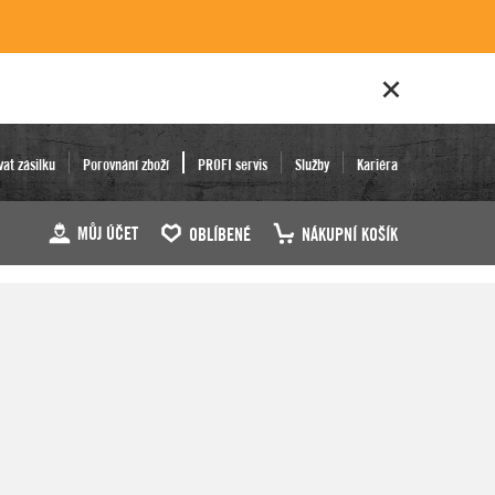
vat zásilku
Porovnání zboží
PROFI servis
Služby
Kariéra
MŮJ ÚČET
OBLÍBENÉ
NÁKUPNÍ KOŠÍK