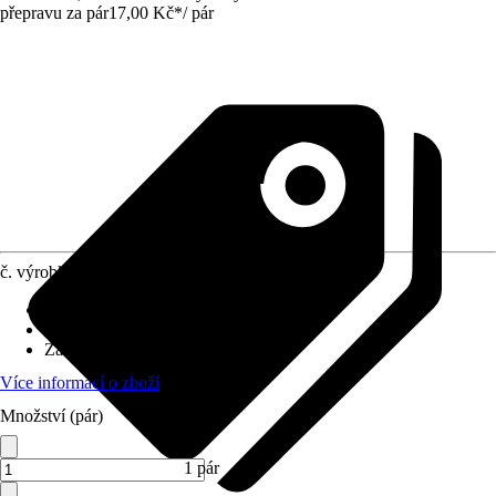
přepravu za pár
17,00 Kč
*
/
pár
č. výrobku
5758210
Provedení
:
Rukavice do domácnosti
Velikost
:
L
Základní barva
:
Žlutá
Více informací o zboží
Množství (pár)
1 pár