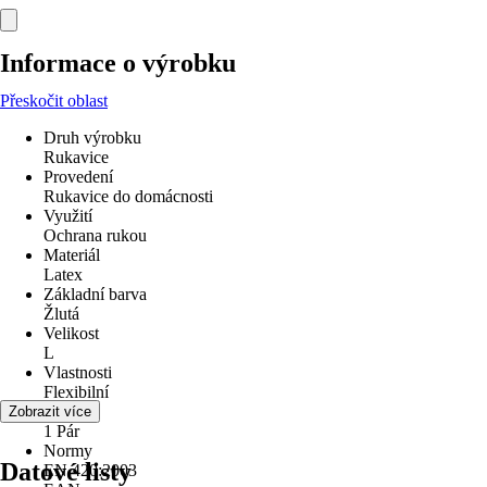
Informace o výrobku
Přeskočit oblast
Druh výrobku
Rukavice
Provedení
Rukavice do domácnosti
Využití
Ochrana rukou
Materiál
Latex
Základní barva
Žlutá
Velikost
L
Vlastnosti
Flexibilní
Obsah
Zobrazit více
1 Pár
Normy
Datové listy
EN 420:2003