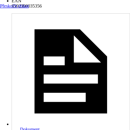
EAN
Přeskočit oblast
8592390035356
Dokument