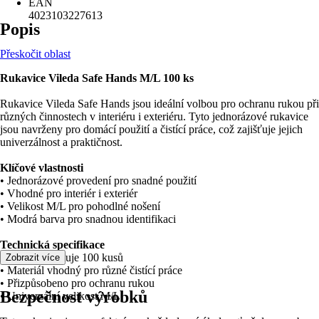
EAN
4023103227613
Popis
Přeskočit oblast
Rukavice Vileda Safe Hands M/L 100 ks
Rukavice Vileda Safe Hands jsou ideální volbou pro ochranu rukou při
různých činnostech v interiéru i exteriéru. Tyto jednorázové rukavice
jsou navrženy pro domácí použití a čistící práce, což zajišťuje jejich
univerzálnost a praktičnost.
Klíčové vlastnosti
• Jednorázové provedení pro snadné použití
• Vhodné pro interiér i exteriér
• Velikost M/L pro pohodlné nošení
• Modrá barva pro snadnou identifikaci
Technická specifikace
• Balení obsahuje 100 kusů
Zobrazit více
• Materiál vhodný pro různé čistící práce
• Přizpůsobeno pro ochranu rukou
Bezpečnost výrobků
• Univerzální velikost M/L