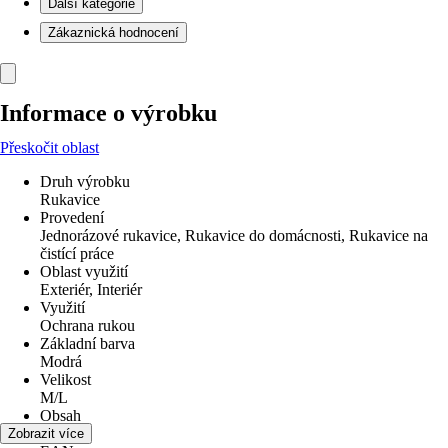
Další kategorie
Zákaznická hodnocení
Informace o výrobku
Přeskočit oblast
Druh výrobku
Rukavice
Provedení
Jednorázové rukavice, Rukavice do domácnosti, Rukavice na
čistící práce
Oblast využití
Exteriér, Interiér
Využití
Ochrana rukou
Základní barva
Modrá
Velikost
M/L
Obsah
100 Pár
Zobrazit více