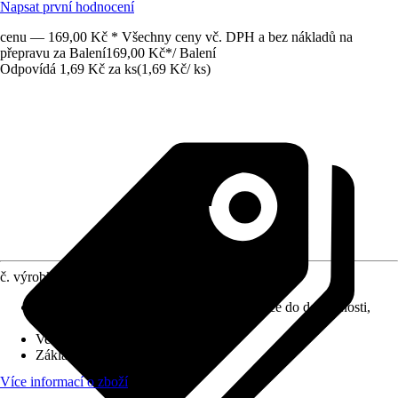
Napsat první hodnocení
cenu — 169,00 Kč * Všechny ceny vč. DPH a bez nákladů na
přepravu za Balení
169,00 Kč
*
/
Balení
Odpovídá 1,69 Kč za ks
(
1,69 Kč
/
ks
)
č. výrobku
12268707
Provedení
:
Jednorázové rukavice, Rukavice do domácnosti,
Rukavice na čistící práce
Velikost
:
M/L
Základní barva
:
Modrá
Více informací o zboží