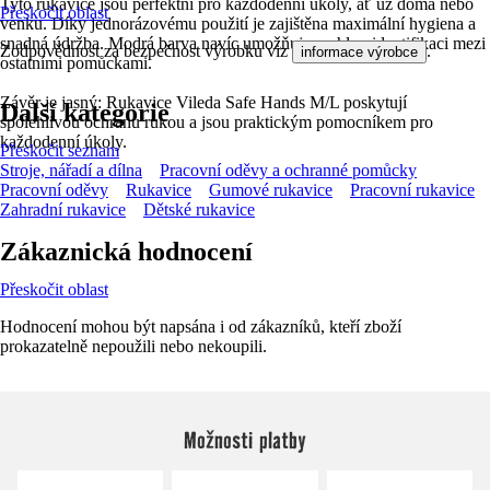
Tyto rukavice jsou perfektní pro každodenní úkoly, ať už doma nebo
Přeskočit oblast
venku. Díky jednorázovému použití je zajištěna maximální hygiena a
snadná údržba. Modrá barva navíc umožňuje rychlou identifikaci mezi
Zodpovědnost za bezpečnost výrobku viz
.
informace výrobce
ostatními pomůckami.
Závěr je jasný: Rukavice Vileda Safe Hands M/L poskytují
Další kategorie
spolehlivou ochranu rukou a jsou praktickým pomocníkem pro
každodenní úkoly.
Přeskočit seznam
Stroje, nářadí a dílna
Pracovní oděvy a ochranné pomůcky
Pracovní oděvy
Rukavice
Gumové rukavice
Pracovní rukavice
Zahradní rukavice
Dětské rukavice
Zákaznická hodnocení
Přeskočit oblast
Hodnocení mohou být napsána i od zákazníků, kteří zboží
prokazatelně nepoužili nebo nekoupili.
Možnosti platby