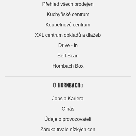
Přehled všech prodejen
Kuchyňské centrum
Koupelnové centrum
XXL centrum obkladů a dlažeb
Drive - In
Self-Scan
Hornbach Box
O HORNBACHu
Jobs a Kariera
O nás
Údaje o provozovateli
Záruka trvale nízkých cen