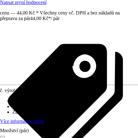
Napsat první hodnocení
cenu — 44,00 Kč * Všechny ceny vč. DPH a bez nákladů na
přepravu za pár
44,00 Kč
*
/
pár
č. výrobku
8506451
Provedení
:
Rukavice do domácnosti
Velikost
:
L
Základní barva
:
Fialová
Více informací o zboží
Množství (pár)