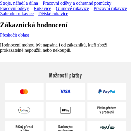
Stroje, nářadí a dílna
Pracovní oděvy a ochranné pomůcky
Pracovní oděvy
Rukavice
Gumové rukavice
Pracovní rukavice
Zahradní rukavice
Dětské rukavice
Zákaznická hodnocení
Přeskočit oblast
Hodnocení mohou být napsána i od zákazníků, kteří zboží
prokazatelně nepoužili nebo nekoupili.
Možnosti platby