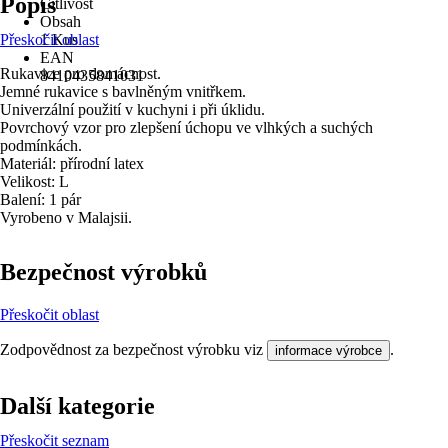
Popis
Citlivost
Obsah
Přeskočit oblast
1 Kus
EAN
Rukavice pro domácnost.
8410435841031
Jemné rukavice s bavlněným vnitřkem.
Univerzální použití v kuchyni i při úklidu.
Povrchový vzor pro zlepšení úchopu ve vlhkých a suchých
podmínkách.
Materiál: přírodní latex
Velikost: L
Balení: 1 pár
Vyrobeno v Malajsii.
Bezpečnost výrobků
Přeskočit oblast
Zodpovědnost za bezpečnost výrobku viz
.
informace výrobce
Další kategorie
Přeskočit seznam