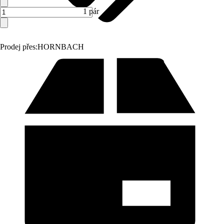
1 pár
Prodej přes:
HORNBACH