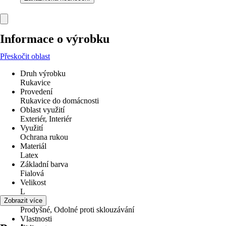
Informace o výrobku
Přeskočit oblast
Druh výrobku
Rukavice
Provedení
Rukavice do domácnosti
Oblast využití
Exteriér, Interiér
Využití
Ochrana rukou
Materiál
Latex
Základní barva
Fialová
Velikost
L
Funkce
Zobrazit více
Prodyšné, Odolné proti sklouzávání
Vlastnosti