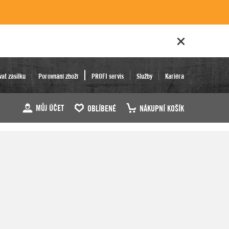
vat zásilku
Porovnání zboží
PROFI servis
Služby
Kariéra
MŮJ ÚČET
OBLÍBENÉ
NÁKUPNÍ KOŠÍK