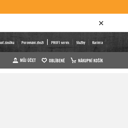
vat zásilku
Porovnání zboží
PROFI servis
Služby
Kariéra
MŮJ ÚČET
OBLÍBENÉ
NÁKUPNÍ KOŠÍK