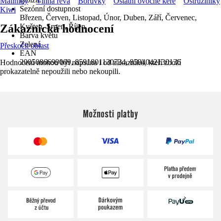
Maliníky
Vinná réva
Borůvky
Ostatní ovocné keře
Ostružiníky
Sezónní dostupnost
Kiwi
Březen, Červen, Listopad, Únor, Duben, Září, Červenec,
Zákaznická hodnocení
Květen, Srpen, Říjen
Barva květu
Zelená
Přeskočit oblast
EAN
2005086699009, 8591801130734, 8594042130136
Hodnocení mohou být napsána i od zákazníků, kteří zboží
prokazatelně nepoužili nebo nekoupili.
Možnosti platby