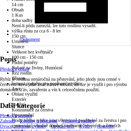
14 cm
Obsah
1 Kus
doba sadby
Není-li půda zamrzlá, lze tuto rostlinu vysadit.
výška růstu za cca 6 - 8 let
150 cm
Dokument
Umístění
Slunce
Velikost bez květináče
100 cm - 150 cm
Popis
Půdní poměry
Bohaté na živiny, Humózní
Přeskočit oblast
Řez rostlin
Březen
Rybíz je rostlina nenáročná na pěstování, jeho plody jsou cenné v
nutnost podpěry pro popínavé rostliny
čerstvém stavu jako letní zdravé mlsání, ale lze je využít i pro výrobu
Ano
domácích šťáv, zavařenin a vín k celoročnímu použití.
Oblast využití
Exteriér
Další kategorie
Použití
Konzumace za čerstva
Upozornění
Přeskočit seznam
Plody bílého rybízu jsou všestranně použitelné za čerstva i pro
Zahrada
Rostliny a pěstování
Venkovní rostliny
zpracování, vhodně dopňují sortiment červených a černých
Ovoce, zelenina, bylinky
Ovocné keře
Rybízy
Angrešty
rybízů.