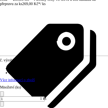
přepravu za ks
269,00 Kč
*
/
ks
č. výrobku
5086699
Doba sklizně
:
Červenec
Umístění
:
Slunce
Více informací o zboží
Množství (ks)
1 ks