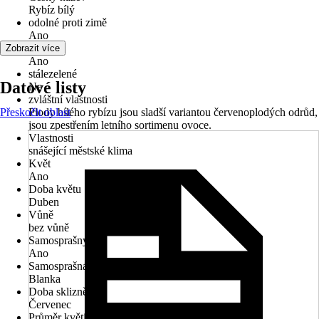
Rybíz bílý
odolné proti zimě
Ano
víceleté
Zobrazit více
Ano
stálezelené
Datové listy
Ne
zvláštní vlastnosti
Přeskočit oblast
Plody bílého rybízu jsou sladší variantou červenoplodých odrůd,
jsou zpestřením letního sortimenu ovoce.
Vlastnosti
snášející městské klima
Květ
Ano
Doba květu
Duben
Vůně
bez vůně
Samosprašný
Ano
Samosprašná odrůda
Blanka
Doba sklizně
Červenec
Průměr květináče