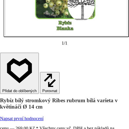
1
/
1
Porovnat
Rybíz bílý stromkový Ribes rubrum bílá varieta v
květináči Ø 14 cm
Napsat první hodnocení
cenu — 269,00 Kč * Všechny ceny vč. DPH a bez nákladů na