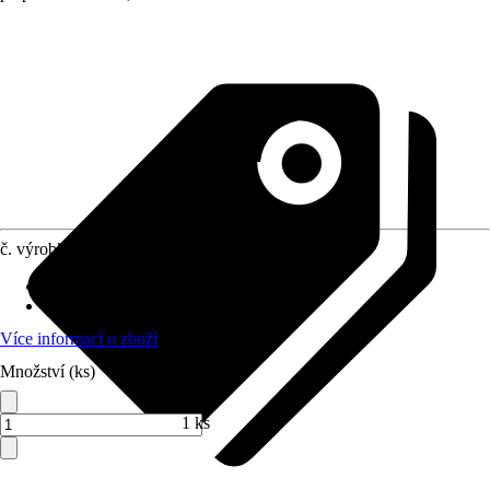
č. výrobku
8844869
Doba sklizně
:
Červen, Červenec
Umístění
:
Slunce, Polostín
Více informací o zboží
Množství (ks)
1 ks