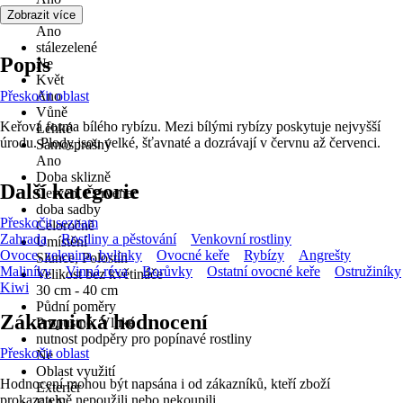
víceleté
Zobrazit více
Ano
stálezelené
Popis
Ne
Květ
Přeskočit oblast
Ano
Vůně
Keřová forma bílého rybízu. Mezi bílými rybízy poskytuje nejvyšší
Lehké
úrodu. Plody jsou velké, šťavnaté a dozrávají v červnu až červenci.
Samosprašný
Ano
Doba sklizně
Další kategorie
Červen, Červenec
doba sadby
Přeskočit seznam
Celoročně
Zahrada
Rostliny a pěstování
Venkovní rostliny
Umístění
Ovoce, zelenina, bylinky
Ovocné keře
Rybízy
Angrešty
Slunce, Polostín
Maliníky
Vinná réva
Borůvky
Ostatní ovocné keře
Ostružiníky
Velikost bez květináče
Kiwi
30 cm - 40 cm
Půdní poměry
Zákaznická hodnocení
Propustné, Vlhké
nutnost podpěry pro popínavé rostliny
Přeskočit oblast
Ne
Oblast využití
Hodnocení mohou být napsána i od zákazníků, kteří zboží
Exteriér
prokazatelně nepoužili nebo nekoupili.