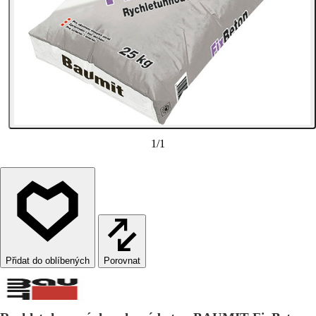
1
/
1
Porovnat