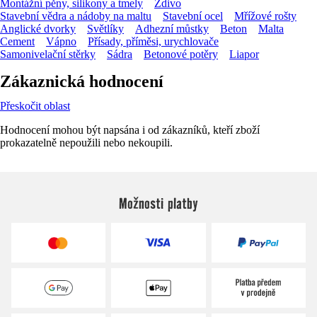
Montážní pěny, silikony a tmely
Zdivo
Stavební vědra a nádoby na maltu
Stavební ocel
Mřížové rošty
Anglické dvorky
Světlíky
Adhezní můstky
Beton
Malta
Cement
Vápno
Přísady, příměsi, urychlovače
Samonivelační stěrky
Sádra
Betonové potěry
Liapor
Zákaznická hodnocení
Přeskočit oblast
Hodnocení mohou být napsána i od zákazníků, kteří zboží
prokazatelně nepoužili nebo nekoupili.
Možnosti platby