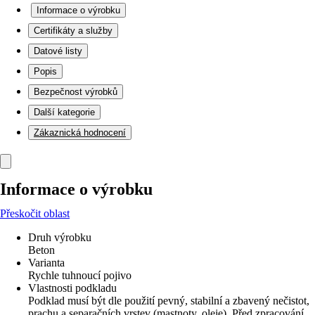
Informace o výrobku
Certifikáty a služby
Datové listy
Popis
Bezpečnost výrobků
Další kategorie
Zákaznická hodnocení
Informace o výrobku
Přeskočit oblast
Druh výrobku
Beton
Varianta
Rychle tuhnoucí pojivo
Vlastnosti podkladu
Podklad musí být dle použití pevný, stabilní a zbavený nečistot,
prachu a separačních vrstev (mastnoty, oleje), Před zpracování