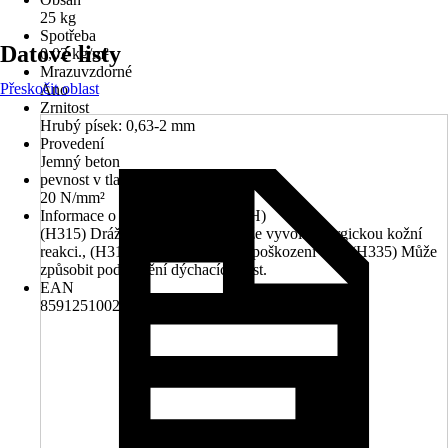
25 kg
Spotřeba
Datové listy
0,02 kg/m²
Mrazuvzdorné
Přeskočit oblast
Ano
Zrnitost
Hrubý písek: 0,63-2 mm
Provedení
Jemný beton
pevnost v tlaku
20 N/mm²
Informace o nebezpečnosti (věty H)
(H315) Dráždí kůži., (H317) Může vyvolat alergickou kožní
reakci., (H318) Způsobuje vážné poškození očí., (H335) Může
způsobit podráždění dýchacích cest.
EAN
8591251002612