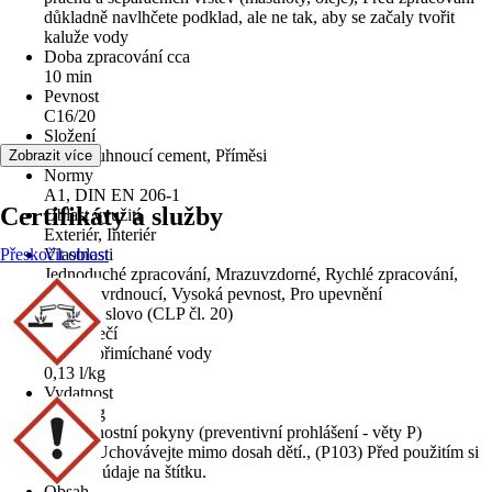
důkladně navlhčete podklad, ale ne tak, aby se začaly tvořit
kaluže vody
Doba zpracování cca
10 min
Pevnost
C16/20
Složení
Rychletuhnoucí cement, Příměsi
Zobrazit více
Normy
A1, DIN EN 206-1
Certifikáty a služby
Oblast využití
Exteriér, Interiér
Přeskočit oblast
Vlastnosti
Jednoduché zpracování, Mrazuvzdorné, Rychlé zpracování,
Rychle tvrdnoucí, Vysoká pevnost, Pro upevnění
Signální slovo (CLP čl. 20)
Nebezpečí
Objem přimíchané vody
0,13 l/kg
Vydatnost
0,52 l/kg
Bezpečnostní pokyny (preventivní prohlášení - věty P)
(P102) Uchovávejte mimo dosah dětí., (P103) Před použitím si
přečtěte údaje na štítku.
Obsah