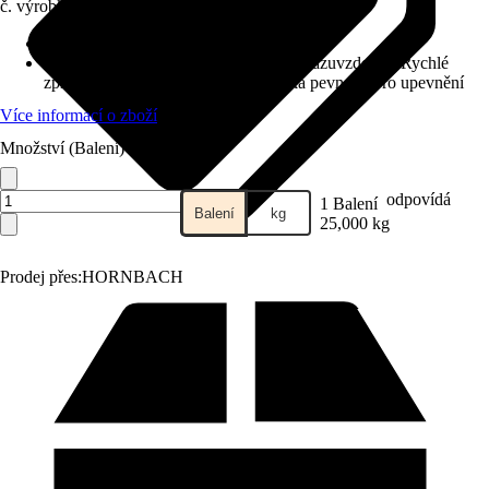
č. výrobku
10403529
Oblast využití
:
Exteriér, Interiér
Vlastnosti
:
Jednoduché zpracování, Mrazuvzdorné, Rychlé
zpracování, Rychle tvrdnoucí, Vysoká pevnost, Pro upevnění
Více informací o zboží
Množství (Balení)
odpovídá
1 Balení
Balení
kg
25,000 kg
Prodej přes:
HORNBACH