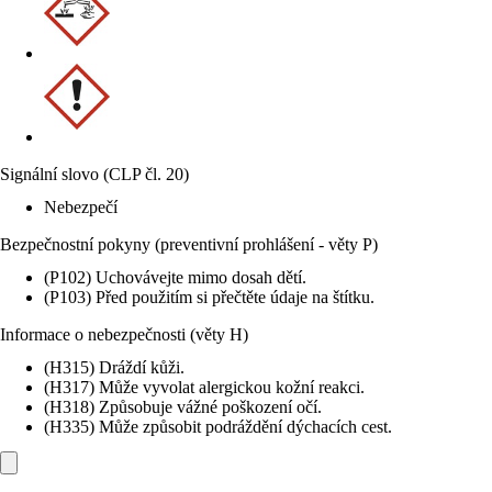
Signální slovo (CLP čl. 20)
Nebezpečí
Bezpečnostní pokyny (preventivní prohlášení - věty P)
(P102) Uchovávejte mimo dosah dětí.
(P103) Před použitím si přečtěte údaje na štítku.
Informace o nebezpečnosti (věty H)
(H315) Dráždí kůži.
(H317) Může vyvolat alergickou kožní reakci.
(H318) Způsobuje vážné poškození očí.
(H335) Může způsobit podráždění dýchacích cest.