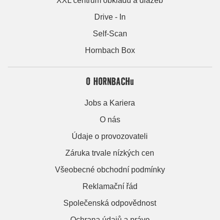
XXL centrum obkladů a dlažeb
Drive - In
Self-Scan
Hornbach Box
O HORNBACHu
Jobs a Kariera
O nás
Údaje o provozovateli
Záruka trvale nízkých cen
Všeobecné obchodní podmínky
Reklamační řád
Společenská odpovědnost
Ochrana údajů a právo