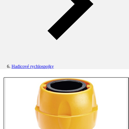
Hadicové rychlospojky