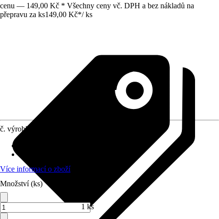
cenu — 149,00 Kč * Všechny ceny vč. DPH a bez nákladů na
přepravu za ks
149,00 Kč
*
/
ks
č. výrobku
6583104
Přípojka/spojka
:
25 mm (1")
Materiál
:
Plast
Více informací o zboží
Množství (ks)
1 ks