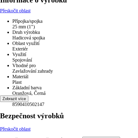
Informace o výrobku
Přeskočit oblast
Přípojka/spojka
25 mm (1")
Druh výrobku
Hadicová spojka
Oblast využití
Exteriér
Využití
Spojování
Vhodné pro
Zavlažování zahrady
Materiál
Plast
Základní barva
Oranžová, Černá
EAN
Zobrazit více
8590410502147
Bezpečnost výrobků
Přeskočit oblast