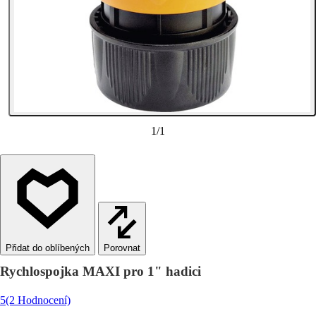
1
/
1
Porovnat
Rychlospojka MAXI pro 1" hadici
5
(2 Hodnocení)