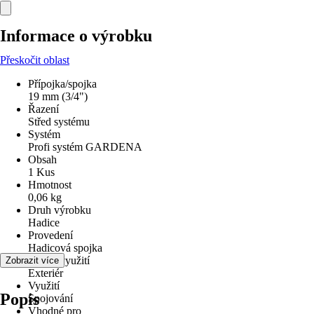
Informace o výrobku
Přeskočit oblast
Přípojka/spojka
19 mm (3/4")
Řazení
Střed systému
Systém
Profi systém GARDENA
Obsah
1 Kus
Hmotnost
0,06 kg
Druh výrobku
Hadice
Provedení
Hadicová spojka
Oblast využití
Zobrazit více
Exteriér
Využití
Popis
Spojování
Vhodné pro