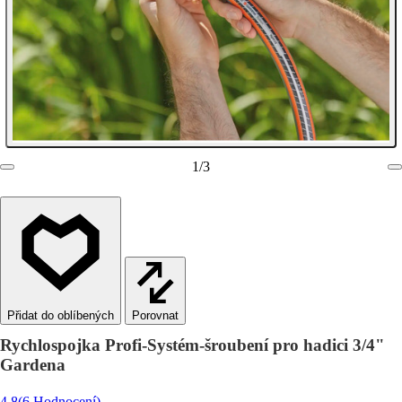
1
/
3
Porovnat
Rychlospojka Profi-Systém-šroubení pro hadici 3/4"
Gardena
4.8
(6 Hodnocení)