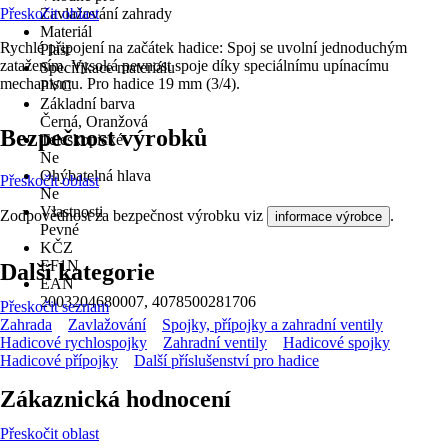
Přeskočit oblast
Zavlažování zahrady
Materiál
Rychlé připojení na začátek hadice: Spoj se uvolní jednoduchým
Plast
zatažením. Vysoká pevnost spoje díky speciálnímu upínacímu
Specifikace materiálu
mechanismu. Pro hadice 19 mm (3/4).
PVC
Základní barva
Černá, Oranžová
Bezpečnost výrobků
Teleskopické
Ne
Ohýbatelná hlava
Přeskočit oblast
Ne
Vlastnosti
Zodpovědnost za bezpečnost výrobku viz
.
informace výrobce
Pevné
KČZ
EF1N
Další kategorie
EAN
2003204680007, 4078500281706
Přeskočit seznam
Zahrada
Zavlažování
Spojky, přípojky a zahradní ventily
Hadicové rychlospojky
Zahradní ventily
Hadicové spojky
Hadicové přípojky
Další příslušenství pro hadice
Zákaznická hodnocení
Přeskočit oblast