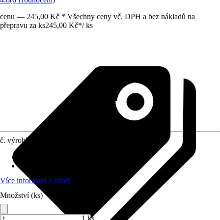
cenu — 245,00 Kč * Všechny ceny vč. DPH a bez nákladů na
přepravu za ks
245,00 Kč
*
/
ks
č. výrobku
3204680
Přípojka/spojka
:
19 mm (3/4")
Materiál
:
Plast
Více informací o zboží
Množství (ks)
1 ks