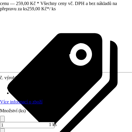
cenu — 259,00 Kč * Všechny ceny vč. DPH a bez nákladů na
přepravu za ks
259,00 Kč
*
/
ks
č. výrobku
5241465
Přípojka/spojka
:
38 mm (1 1/2")
Materiál
:
Kov
Více informací o zboží
Množství (ks)
1 ks