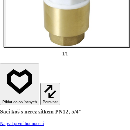
1
/
1
Porovnat
Sací koš s nerez sítkem PN12, 5/4"
Napsat první hodnocení