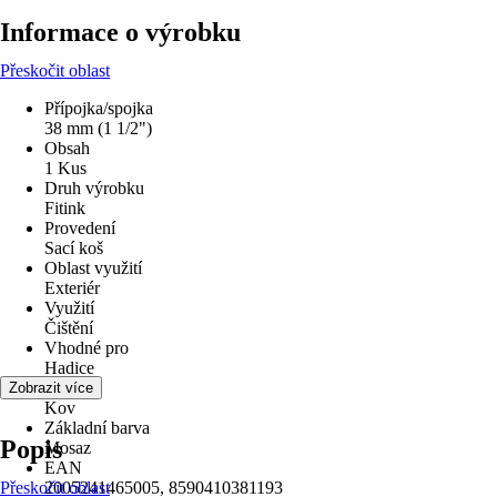
Informace o výrobku
Přeskočit oblast
Přípojka/spojka
38 mm (1 1/2")
Obsah
1 Kus
Druh výrobku
Fitink
Provedení
Sací koš
Oblast využití
Exteriér
Využití
Čištění
Vhodné pro
Hadice
Materiál
Zobrazit více
Kov
Základní barva
Popis
Mosaz
EAN
Přeskočit oblast
2005241465005, 8590410381193