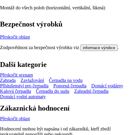
Montáž do všech poloh (horizontální, vertikální, šikmá)
Bezpečnost výrobků
Přeskočit oblast
Zodpovědnost za bezpečnost výrobku viz
.
informace výrobce
Další kategorie
Přeskočit seznam
Zahrada
Zavlažování
Čerpadla na vodu
Příslušenství pro čerpadla
Ponorná čerpadla
Domácí vodárny
Kalová čerpadla
Čerpadla do sudu
Zahradní čerpadla
Domácí vodní automaty
Zákaznická hodnocení
Přeskočit oblast
Hodnocení mohou být napsána i od zákazníků, kteří zboží
prokazatelně nepoužili nebo nekoupili.