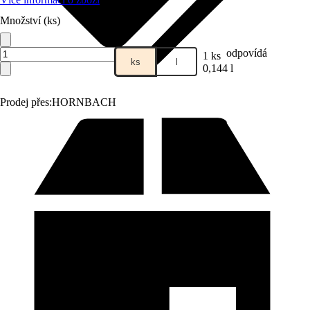
Množství (ks)
odpovídá
1 ks
ks
l
0,144 l
Prodej přes:
HORNBACH