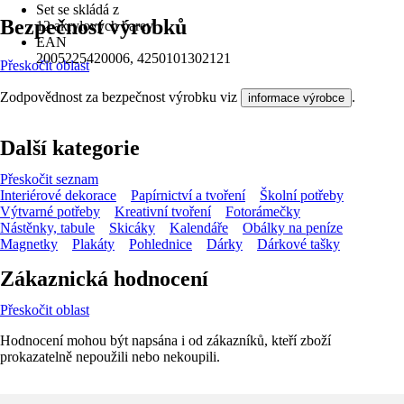
Set se skládá z
Bezpečnost výrobků
12 akrylových barev
EAN
2005225420006, 4250101302121
Přeskočit oblast
Zodpovědnost za bezpečnost výrobku viz
.
informace výrobce
Další kategorie
Přeskočit seznam
Interiérové dekorace
Papírnictví a tvoření
Školní potřeby
Výtvarné potřeby
Kreativní tvoření
Fotorámečky
Nástěnky, tabule
Skicáky
Kalendáře
Obálky na peníze
Magnetky
Plakáty
Pohlednice
Dárky
Dárkové tašky
Zákaznická hodnocení
Přeskočit oblast
Hodnocení mohou být napsána i od zákazníků, kteří zboží
prokazatelně nepoužili nebo nekoupili.