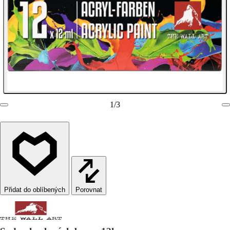
1
/
3
Porovnat