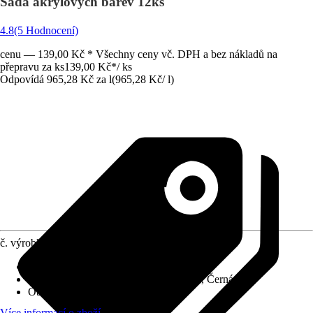
Sada akrylových barev 12ks
4.8
(5 Hodnocení)
cenu — 139,00 Kč * Všechny ceny vč. DPH a bez nákladů na
přepravu za ks
139,00 Kč
*
/
ks
Odpovídá 965,28 Kč za l
(
965,28 Kč
/
l
)
č. výrobku
5225420
Materiál
:
Akryl, Ředitelný vodou
Základní barva
:
Žlutá, Zelená, Červená, Černá
Oblast použití
:
Umělecká malba
Více informací o zboží