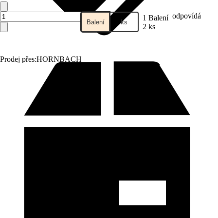
odpovídá
1 Balení
Balení
ks
2 ks
Prodej přes:
HORNBACH