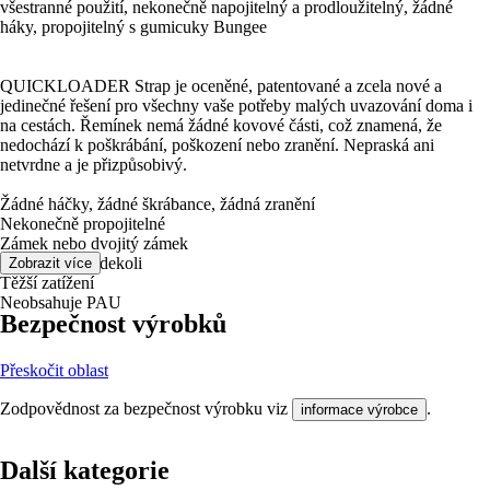
všestranné použití, nekonečně napojitelný a prodloužitelný, žádné
háky, propojitelný s gumicuky Bungee
QUICKLOADER Strap je oceněné, patentované a zcela nové a
jedinečné řešení pro všechny vaše potřeby malých uvazování doma i
na cestách. Řemínek nemá žádné kovové části, což znamená, že
nedochází k poškrábání, poškození nebo zranění. Nepraská ani
netvrdne a je přizpůsobivý.
Žádné háčky, žádné škrábance, žádná zranění
Nekonečně propojitelné
Zámek nebo dvojitý zámek
1001 použití kdekoli
Zobrazit více
Těžší zatížení
Neobsahuje PAU
Bezpečnost výrobků
Přeskočit oblast
Zodpovědnost za bezpečnost výrobku viz
.
informace výrobce
Další kategorie