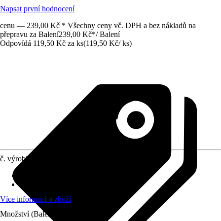
Napsat první hodnocení
cenu — 239,00 Kč * Všechny ceny vč. DPH a bez nákladů na
přepravu za Balení
239,00 Kč
*
/
Balení
Odpovídá 119,50 Kč za ks
(
119,50 Kč
/
ks
)
č. výrobku
12699983
Druh výrobku
:
Popruh
Materiál
:
Kov, Polyester (PES)
Více informací o zboží
Množství (Balení)