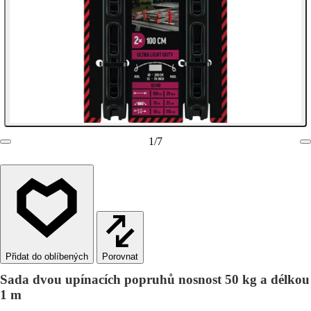
1
/
7
Porovnat
Sada dvou upínacích popruhů nosnost 50 kg a délkou
1 m