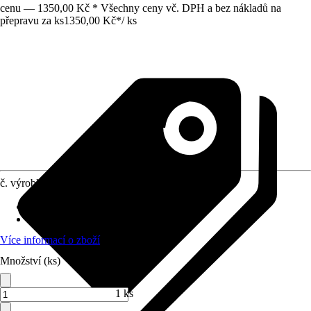
cenu — 1350,00 Kč * Všechny ceny vč. DPH a bez nákladů na
přepravu za ks
1350,00 Kč
*
/
ks
č. výrobku
6416128
Obsah
:
10 Kus
Materiál
:
Chrom-vanadiová-ocel
Více informací o zboží
Množství (ks)
1 ks