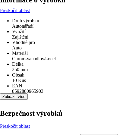
Informace o výrobku
Přeskočit oblast
Druh výrobku
Autonářadí
Využití
Zajištění
Vhodné pro
Auto
Materiál
Chrom-vanadiová-ocel
Délka
250 mm
Obsah
10 Kus
EAN
8592880965903
Zobrazit více
Bezpečnost výrobků
Přeskočit oblast