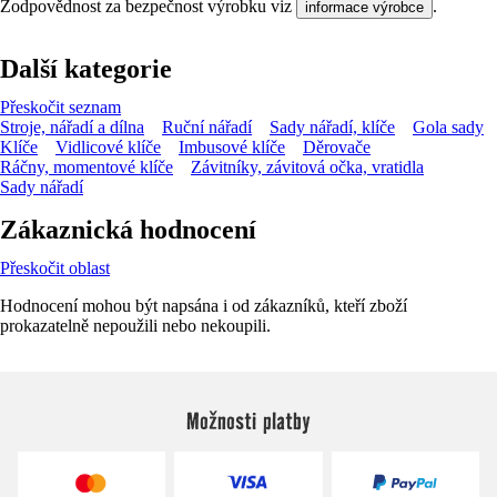
Zodpovědnost za bezpečnost výrobku viz
.
informace výrobce
Další kategorie
Přeskočit seznam
Stroje, nářadí a dílna
Ruční nářadí
Sady nářadí, klíče
Gola sady
Klíče
Vidlicové klíče
Imbusové klíče
Děrovače
Ráčny, momentové klíče
Závitníky, závitová očka, vratidla
Sady nářadí
Zákaznická hodnocení
Přeskočit oblast
Hodnocení mohou být napsána i od zákazníků, kteří zboží
prokazatelně nepoužili nebo nekoupili.
Možnosti platby