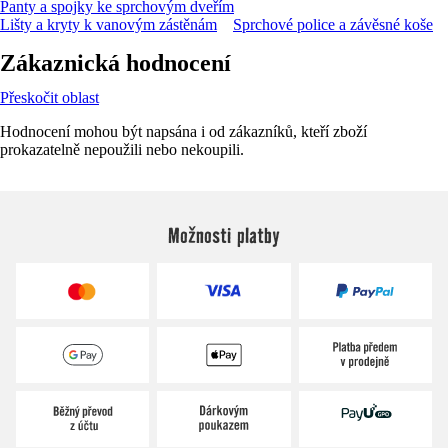
Panty a spojky ke sprchovým dveřím
Lišty a kryty k vanovým zástěnám
Sprchové police a závěsné koše
Zákaznická hodnocení
Přeskočit oblast
Hodnocení mohou být napsána i od zákazníků, kteří zboží
prokazatelně nepoužili nebo nekoupili.
Možnosti platby