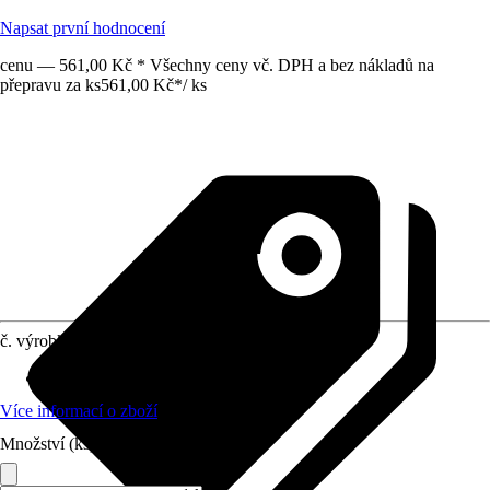
Napsat první hodnocení
cenu — 561,00 Kč * Všechny ceny vč. DPH a bez nákladů na
přepravu za ks
561,00 Kč
*
/
ks
č. výrobku
4671802
Vhodné pro
:
Sprchová zástěna
Více informací o zboží
Množství (ks)