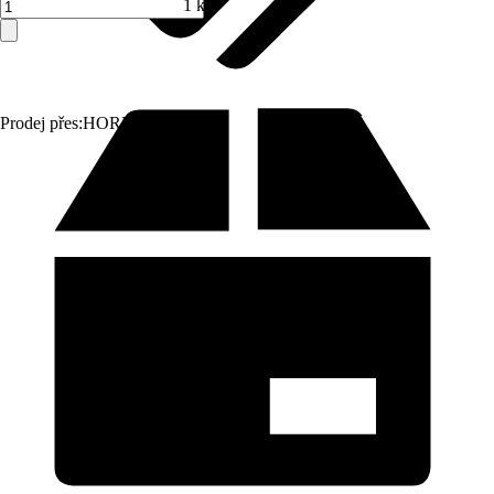
1 ks
Prodej přes:
HORNBACH