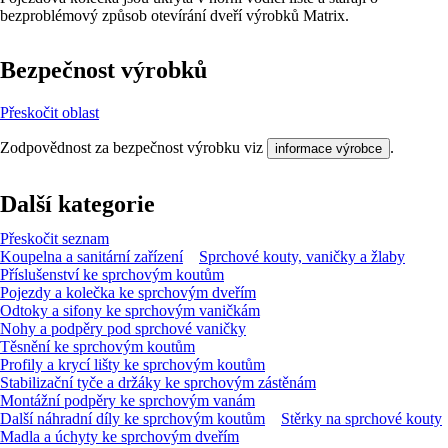
bezproblémový způsob otevírání dveří výrobků Matrix.
Bezpečnost výrobků
Přeskočit oblast
Zodpovědnost za bezpečnost výrobku viz
.
informace výrobce
Další kategorie
Přeskočit seznam
Koupelna a sanitární zařízení
Sprchové kouty, vaničky a žlaby
Příslušenství ke sprchovým koutům
Pojezdy a kolečka ke sprchovým dveřím
Odtoky a sifony ke sprchovým vaničkám
Nohy a podpěry pod sprchové vaničky
Těsnění ke sprchovým koutům
Profily a krycí lišty ke sprchovým koutům
Stabilizační tyče a držáky ke sprchovým zástěnám
Montážní podpěry ke sprchovým vanám
Další náhradní díly ke sprchovým koutům
Stěrky na sprchové kouty
Madla a úchyty ke sprchovým dveřím