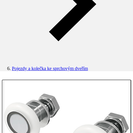
Pojezdy a kolečka ke sprchovým dveřím