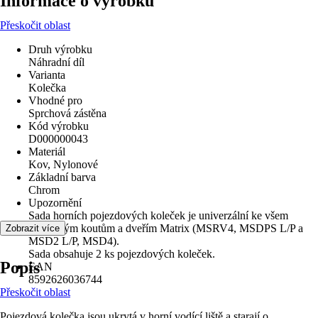
Informace o výrobku
Přeskočit oblast
Druh výrobku
Náhradní díl
Varianta
Kolečka
Vhodné pro
Sprchová zástěna
Kód výrobku
D000000043
Materiál
Kov, Nylonové
Základní barva
Chrom
Upozornění
Sada horních pojezdových koleček je univerzální ke všem
sprchovým koutům a dveřím Matrix (MSRV4, MSDPS L/P a
Zobrazit více
MSD2 L/P, MSD4).
Sada obsahuje 2 ks pojezdových koleček.
Popis
EAN
8592626036744
Přeskočit oblast
Pojezdová kolečka jsou ukrytá v horní vodící liště a starají o