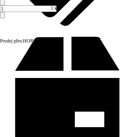
1 ks
Prodej přes:
HORNBACH