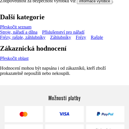
Zodpovědnost za bezpečnost výrobku viz
.
informace výrobce
Další kategorie
Přeskočit seznam
Stroje, nářadí a dílna
Příslušenství pro nářadí
Frézy, rašple, záhlubníky
Záhlubníky
Frézy
Rašple
Zákaznická hodnocení
Přeskočit oblast
Hodnocení mohou být napsána i od zákazníků, kteří zboží
prokazatelně nepoužili nebo nekoupili.
Možnosti platby