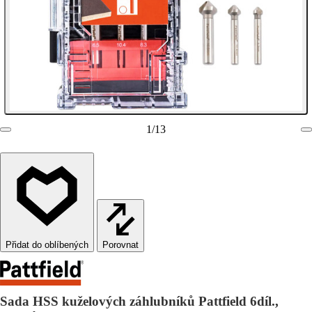
1
/
13
Porovnat
Sada HSS kuželových záhlubníků Pattfield 6díl.,