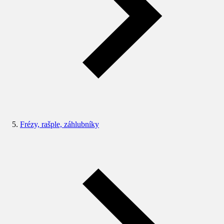
Frézy, rašple, záhlubníky