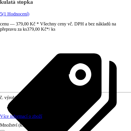
kulatá stopka
5
(1 Hodnocení)
cenu — 379,00 Kč * Všechny ceny vč. DPH a bez nákladů na
přepravu za ks
379,00 Kč
*
/
ks
č. výrobku
12200242
Průměr (od - do)
:
6,3 mm - 20,5 mm
Více informací o zboží
Množství (ks)