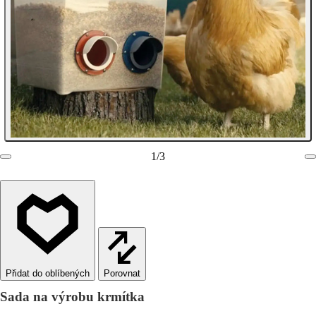
1
/
3
Porovnat
Sada na výrobu krmítka