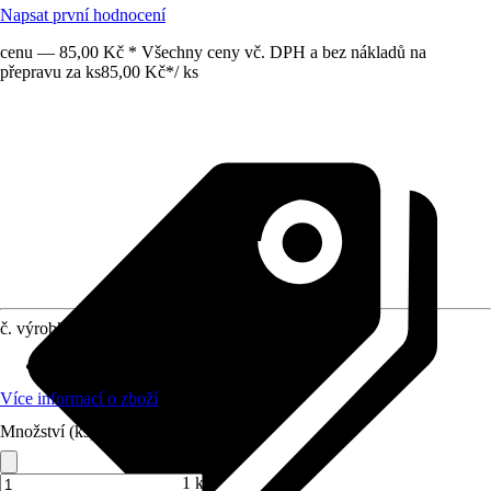
Napsat první hodnocení
cenu — 85,00 Kč * Všechny ceny vč. DPH a bez nákladů na
přepravu za ks
85,00 Kč
*
/
ks
č. výrobku
12183564
Materiál
:
Plast
Více informací o zboží
Množství (ks)
1 ks