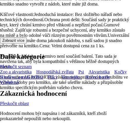
krmítko snadno vytvořit z nádob, které máte již doma.
Klíčové vlastnosti:Jednoduchá instalace: Bez složitého nářadí nebo
technických dovedností.Ochrana proti dešti: Součástí sady je praktický
kryt, který chrání krmivo před vlhkostí a nepřízní počasí.Gumové
těsnění: Zajišťuje robustní a bezpečné uchycení, aby krmítko zůstalo
na místě a bylo odolné vůči různým povětrnostním vlivům.Univerzální
použití: Ať už máte doma jakoukoli nádobu, s naší sadou ji snadno
Zobrazit více
přetvoříte na krmítko.Cena: Velmi dostupná cena za 1 ks.
Další kategorie
Poznámka: Nádoba na krmivo není součástí balení. Tato sada je
navržena tak, aby byla kompatibilní s většinou běžně dostupných
nádob.
Přeskočit seznam
Zoo a akvaristika
Hospodářská zvířata
Psi
Akvaristika
Kočky
S naší sadou AGROFORTEL získáte nejen praktičnost a flexibilitu ve
Hlodavci a malá zvířata
Ptáci
Teraristika
Hmyzí hotely
výběru nádoby pro krmítko, ale také ušetříte náklady a přizpůsobíte
Včelařství
krmítko specifickým potřebám vašeho chovu.
Zákaznická hodnocení
Přeskočit oblast
Hodnocení mohou být napsána i od zákazníků, kteří zboží
prokazatelně nepoužili nebo nekoupili.