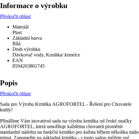
Informace o výrobku
Přeskočit oblast
Materiál
Plast
Základní barva
Bílá
Druh výrobku
Dávkovač vody, Krmítka/ krmelce
EAN
8594203801745
Popis
Přeskočit oblast
Sada pro Výrobu Krmítka AGROFORTEL - Řešení pro Chovatele
kutily!
Přinášíme Vám inovativní sadu na výrobu krmítka od české značky
AGROFORTEL, která umožňuje každému chovateli proměnit
standardní nádobu na funkční krmítko pro kuřata během několika málo
minut. Zapomeňte na nákladná krmítka - s touto sadou můžete své