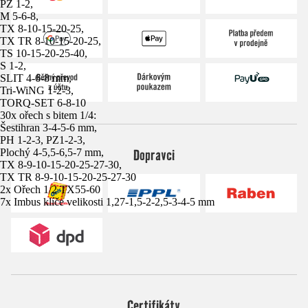
PZ 1-2,
M 5-6-8,
TX 8-10-15-20-25,
TX TR 8-10-15-20-25,
TS 10-15-20-25-40,
S 1-2,
SLIT 4-6-8 mm,
Tri-WiNG 1-2-3,
TORQ-SET 6-8-10
30x ořech s bitem 1/4:
Šestihran 3-4-5-6 mm,
PH 1-2-3, PZ1-2-3,
Dopravci
Plochý 4-5,5-6,5-7 mm,
TX 8-9-10-15-20-25-27-30,
TX TR 8-9-10-15-20-25-27-30
2x Ořech 1/2 TX55-60
7x Imbus klíče velikosti 1,27-1,5-2-2,5-3-4-5 mm
Certifikáty