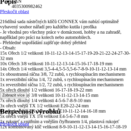
Popis
EAN
4035300982462
Přeskočit oblast
216dílná sada nástrčných klíčů CONNEX vám nabízí optimálně
vybavený soubor nářadí pro každého kutila i profíka
- Je vhodná pro všechny práce v domácnosti, hobby a na zahradě,
například pro práci na kolech nebo automobilech.
- Přehledné uspořádání zajišťuje dobrý přehled
- Obsah:
15x Ořech 1/2 velikosti 10-11-12-13-14-15-17-19-20-21-22-24-27-30-
32 mm
10x Ořech 3/8 velikosti 10-11-12-13-14-15-16-17-18-19 mm
14x Ořech 1/4 velikosti 3,5-4-4,5-5-5,5-6-7-8-9-10-11-12-13-14 mm
1x oboustranná ráčna 3/8, 72 zubů, s rychloupínacím mechanismem
1x reverzibilní ráčna 1/4, 72 zubů, s rychloupínacím mechanismem
1x reverzibilní ráčna 1/2, 72 zubů, s rychloupínacím mechanismem
5x ořech dlouhý 1/2 velikosti 16-17-18-19-22 mm
6x ořech dlouhý 3/8 velikosti 10-11-12-13-14-15 mm
Zobrazit více
7x ořech dlouhý 1/4 velikosti 4-5-6-7-8-9-10 mm
3x ořech vnější TX 1/2 velikosti E20-22-24 mm
Bezpečnost výrobků
6x ořech vnější TX 3/8 velikost E10-11-12-14-16-18 mm
5x ořech vnější TX 1/4 velikost E4-5-6-7-8 mm
1x rukojeť s vnitřním a vnějším čtyřhranem 1/4, plastová rukojeť
Přeskočit oblast
12x kombinovaný klíč velikosti 8-9-10-11-12-13-14-15-16-17-18-19