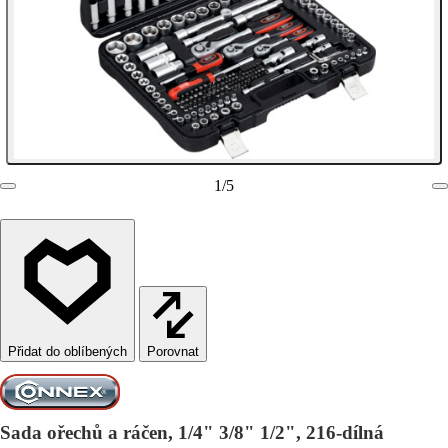
1
/
5
Porovnat
Sada ořechů a ráčen, 1/4" 3/8" 1/2", 216-dílná