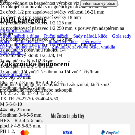
mm
Zodpovědnost za bezpečnost výrobku viz
.
informace výrobce
1x rukojeť šroubováku s magnetickým držákem bitů 1/4
2x ořech 1/2 pro zapalovací svíčky velikosti 16-21 mm
1x ořech 3/8 pro zapalovací svíčky 18 mm
Další kategorie
1x prodlužovací nástavec 1/2 125 mm
1x prodlužovací nástavec 1/2 250 mm, s posuvným adaptérem na
Přeskočit seznam
rukojeť
Stroje, nářadí a dílna
Ruční nářadí
Sady nářadí, klíče
Gola sady
1x prodlužovací nástavec 3/8 125 mm
Klíče
Vidlicové klíče
Imbusové klíče
Děrovače
2x prodlužovací nástavce 1/4 velikosti 55-100 mm
Ráčny, momentové klíče
Závitníky, závitová očka, vratidla
1x adaptér s posuvnou rukojetí 1/4
Sady nářadí
3x kardanový kloub 1/2, 3/8, 1/4
1x adaptér na bity 1/2 8 mm
Zákaznická hodnocení
1x adaptér na bity 3/8 8 mm
1x adaptér 1/4 vnější šestihran na 1/4 vnější čtyřhran
Přeskočit oblast
30x bity 30 mm:
Plochý 6-7-8 mm, PH3-4, PZ3-4,
Hodnocení mohou být napsána i od zákazníků, kteří zboží
Šestihran 4-5-6-7-8 mm,
prokazatelně nepoužili nebo nekoupili.
TX 25-27-30-35-40-45-50,
TX TR 25-27-30-35-40-45-50,
M 5-6-8-10
44x bity 25 mm:
Možnosti platby
Šestihran 3-4-5-6 mm,
HEX TR 3-4-5-6 mm,
plochý 4-5,5-6,5 mm,
PH 1-2,