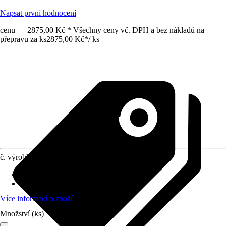
Napsat první hodnocení
cenu — 2875,00 Kč * Všechny ceny vč. DPH a bez nákladů na
přepravu za ks
2875,00 Kč
*
/
ks
č. výrobku
12203784
Obsah
:
216 Kus
Materiál
:
Chrom-vanadiová-ocel
Více informací o zboží
Množství (ks)