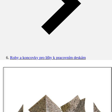
Rohy a koncovky pro lišty k pracovním deskám