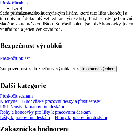
Přeskočit oblast
1 mm
EAN
Sada příslušenství ke kuchyňským lištám, které tuto lištu ukončují a
5900483341285
tím dotvářejí dokonalý vzhled kuchyňské lišty. Příslušenství je barevně
sladěno s kuchyňskou lištou. Součástí balení jsou dvě koncovky, jeden
vnitřní roh a jeden venkovní roh.
Bezpečnost výrobků
Přeskočit oblast
Zodpovědnost za bezpečnost výrobku viz
.
informace výrobce
Další kategorie
Přeskočit seznam
Kuchyně
Kuchyňské pracovní desky a příslušenství
Příslušenství k pracovním deskám
Rohy a koncovky pro lišty k pracovním deskám
Lišty k pracovním deskám
Hrany k pracovním deskám
Zákaznická hodnocení