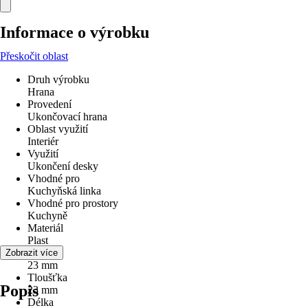
Informace o výrobku
Přeskočit oblast
Druh výrobku
Hrana
Provedení
Ukončovací hrana
Oblast využití
Interiér
Využití
Ukončení desky
Vhodné pro
Kuchyňská linka
Vhodné pro prostory
Kuchyně
Materiál
Plast
Výška
Zobrazit více
23 mm
Tloušťka
Popis
23 mm
Délka