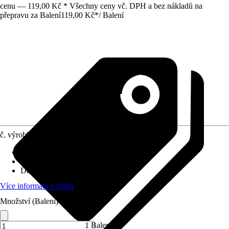
cenu — 119,00 Kč * Všechny ceny vč. DPH a bez nákladů na
přepravu za Balení
119,00 Kč
*
/
Balení
č. výrobku
10634289
Provedení
:
Ukončovací hrana
Výška
:
23 mm
Délka
:
1 mm
Více informací o zboží
Množství (Balení)
1 Balení