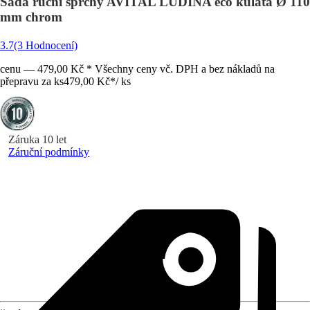
Sada ruční sprchy AVITAL LUDINA eco kulatá Ø 110
mm chrom
3.7
(3 Hodnocení)
cenu — 479,00 Kč * Všechny ceny vč. DPH a bez nákladů na
přepravu za ks
479,00 Kč
*
/
ks
Záruka 10 let
Záruční podmínky