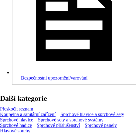
Bezpečnostní upozornění/varování
Další kategorie
Přeskočit seznam
Koupelna a sanitární zařízení
Sprchové hlavice a sprchové sety
Sprchové hlavice
Sprchové sety a sprchové systémy
Sprchové hadice
Sprchové příslušenství
Sprchové panely
Hlavové sprchy