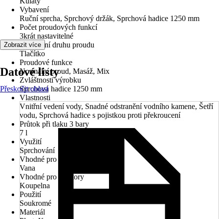
Kulatý
Vybavení
Ruční sprcha, Sprchový držák, Sprchová hadice 1250 mm
Počet proudových funkcí
3krát nastavitelné
Nastavení druhu proudu
Zobrazit více
Tlačítko
Proudové funkce
Datové listy
Normální proud, Masáž, Mix
Zvláštnosti výrobku
Přeskočit oblast
Sprchová hadice 1250 mm
Vlastnosti
Vnitřní vedení vody, Snadné odstranění vodního kamene, Šetří
vodu, Sprchová hadice s pojistkou proti překroucení
Průtok při tlaku 3 bary
7 l
Využití
Sprchování
Vhodné pro
Vana
Vhodné pro prostory
Koupelna
Použití
Soukromé
Materiál