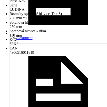
Plast, Kov
Série
LUDINA
Rozměry sprchové hlavice (D x Š)
250 mm x 110 mm
Sprchová hlavice - délka
250 mm
Sprchová hlavice - šířka
110 mm
Dokument
KČZ
5PK3
EAN
4306516011919