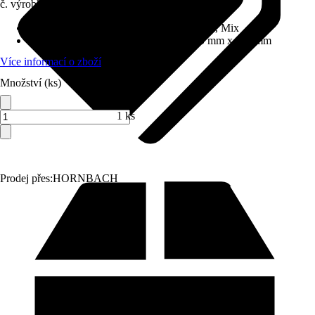
č. výrobku
10714356
Proudové funkce
:
Normální proud, Masáž, Mix
Rozměry sprchové hlavice (D x Š)
:
250 mm x 110 mm
Více informací o zboží
Množství (ks)
1 ks
Prodej přes:
HORNBACH