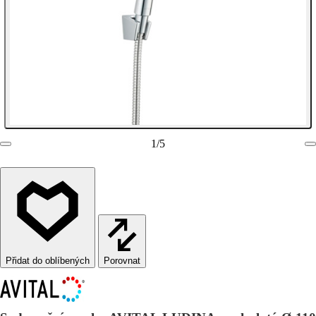
1
/
5
Porovnat