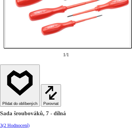
1
/
1
Porovnat
Sada šroubováků, 7 - dílná
3
(2 Hodnocení)