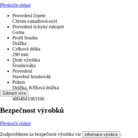
Přeskočit oblast
Provedení čepele
Chrom-vanadiová-ocel
Provedení úchytu/ rukojeti
Guma
Profil šroubu
Drážka
Celková délka
290 mm
Druh výrobku
Šroubováky
Provedení
Stavební šroubovák
Pohon
Drážka, Křížová drážka
EAN
Zobrazit více
4004843383166
Bezpečnost výrobků
Přeskočit oblast
Zodpovědnost za bezpečnost výrobku viz
.
informace výrobce