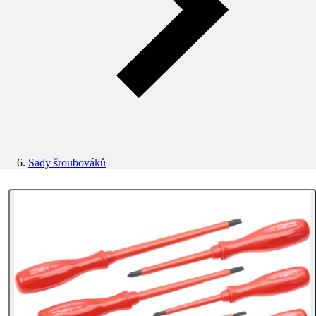
Sady šroubováků