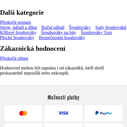
Další kategorie
Přeskočit seznam
Stroje, nářadí a dílna
Ruční nářadí
Šroubováky
Sady šroubováků
Křížové šroubováky
Šroubováky na bity
Šroubováky Torx
Ploché šroubováky
Bezpečnostní šroubováky
Zákaznická hodnocení
Přeskočit oblast
Hodnocení mohou být napsána i od zákazníků, kteří zboží
prokazatelně nepoužili nebo nekoupili.
Možnosti platby