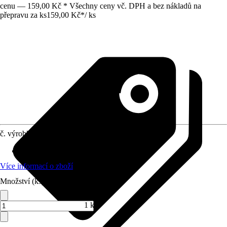
cenu — 159,00 Kč * Všechny ceny vč. DPH a bez nákladů na
přepravu za ks
159,00 Kč
*
/
ks
č. výrobku
7477414
Provedení čepele
:
Chrom-vanadiová-ocel
Více informací o zboží
Množství (ks)
1 ks