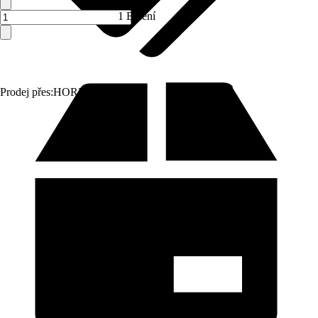
1 Balení
Prodej přes:
HORNBACH