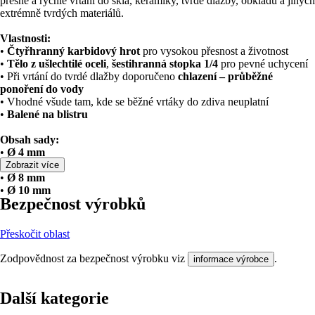
přesné a rychlé vrtání do skla, keramiky, tvrdé dlažby, obkladů a jiných
extrémně tvrdých materiálů.
Vlastnosti:
•
Čtyřhranný karbidový hrot
pro vysokou přesnost a životnost
•
Tělo z ušlechtilé oceli
,
šestihranná stopka 1/4
pro pevné uchycení
• Při vrtání do tvrdé dlažby doporučeno
chlazení – průběžné
ponoření do vody
• Vhodné všude tam, kde se běžné vrtáky do zdiva neuplatní
•
Balené na blistru
Obsah sady:
•
Ø 4 mm
•
Ø 6 mm
Zobrazit více
•
Ø 8 mm
•
Ø 10 mm
Bezpečnost výrobků
Přeskočit oblast
Zodpovědnost za bezpečnost výrobku viz
.
informace výrobce
Další kategorie