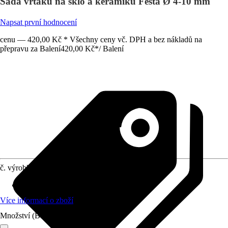
Sada vrtáků na sklo a keramiku Festa Ø 4-10 mm
Napsat první hodnocení
cenu — 420,00 Kč * Všechny ceny vč. DPH a bez nákladů na
přepravu za Balení
420,00 Kč
*
/
Balení
č. výrobku
12605058
Průměr (od - do)
:
6,35 mm
Více informací o zboží
Množství (Balení)