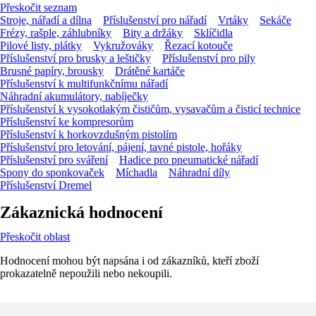
Přeskočit seznam
Stroje, nářadí a dílna
Příslušenství pro nářadí
Vrtáky
Sekáče
Frézy, rašple, záhlubníky
Bity a držáky
Sklíčidla
Pilové listy, plátky
Vykružováky
Řezací kotouče
Příslušenství pro brusky a leštičky
Příslušenství pro pily
Brusné papíry, brousky
Drátěné kartáče
Příslušenství k multifunkčnímu nářadí
Náhradní akumulátory, nabíječky
Příslušenství k vysokotlakým čističům, vysavačům a čisticí technice
Příslušenství ke kompresorům
Příslušenství k horkovzdušným pistolím
Příslušenství pro letování, pájení, tavné pistole, hořáky
Příslušenství pro sváření
Hadice pro pneumatické nářadí
Spony do sponkovaček
Míchadla
Náhradní díly
Příslušenství Dremel
Zákaznická hodnocení
Přeskočit oblast
Hodnocení mohou být napsána i od zákazníků, kteří zboží
prokazatelně nepoužili nebo nekoupili.