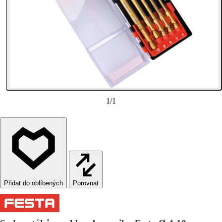
1
/
1
Porovnat